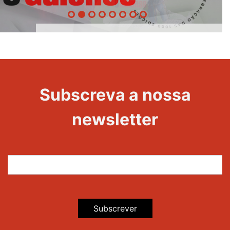
1000
Edições
Evento
Subscreva a nossa
newsletter
Subscrever