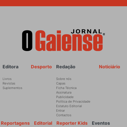
Rodapé
Editora
Desporto
Redação
Noticiário
Livros
Sobre nós
Revistas
Capas
Suplementos
Ficha Técnica
Assinatura
Publicidade
Política de Privacidade
Estatuto Editorial
Entrar
Contactos
Reportagens
Editorial
Reporter Kids
Eventos