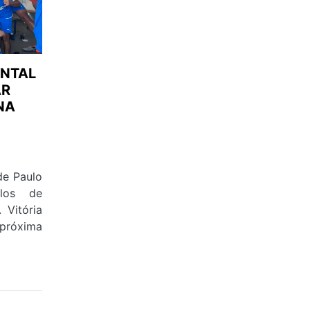
ENTAL
AR
NA
de Paulo
los de
 Vitória
próxima