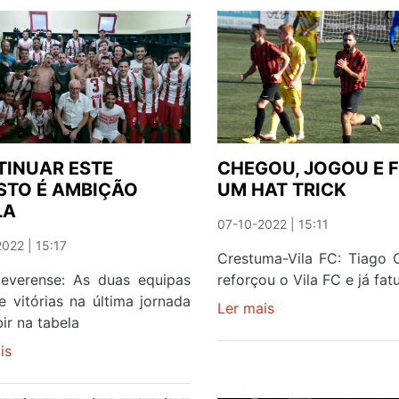
DO
ORIENTAL
OLIVAIS
DRAGON
E
E
MOSCAVIDE,
VAI
SEGUE-
JOGAR
SE
COM
O
O
CHAVES
VITÓRIA
INUAR ESTE
CHEGOU, JOGOU E 
DA
SC
STO É AMBIÇÃO
UM HAT TRICK
I
NA
LA
LIGA
PRÓXIMA
07-10-2022 | 15:11
FASE
022 | 15:17
Crestuma-Vila FC: Tiago 
Leverense: As duas equipas
reforçou o Vila FC e já fat
 vitórias na última jornada
Ler mais
sobre
bir na tabela
CHEGOU,
is
sobre
JOGOU
CONTINUAR
E
ESTE
FEZ