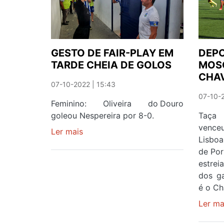
GESTO DE FAIR-PLAY EM
DEPO
TARDE CHEIA DE GOLOS
MOSC
CHAV
07-10-2022 | 15:43
07-10-2
Feminino: Oliveira do Douro
goleou Nespereira por 8-0.
Taça 
venceu
Ler mais
sobre
Lisboa
GESTO
de Por
DE
estrei
FAIR-
dos ga
PLAY
é o Ch
EM
TARDE
Ler ma
CHEIA