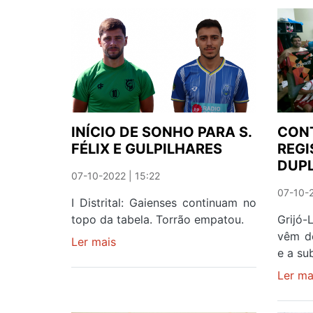
DE
GOLOS
INÍCIO DE SONHO PARA S.
CONT
FÉLIX E GULPILHARES
REGI
DUP
07-10-2022 | 15:22
07-10-2
I Distrital: Gaienses continuam no
topo da tabela. Torrão empatou.
Grijó-
vêm de
Ler mais
sobre
e a su
INÍCIO
DE
Ler ma
SONHO
PARA