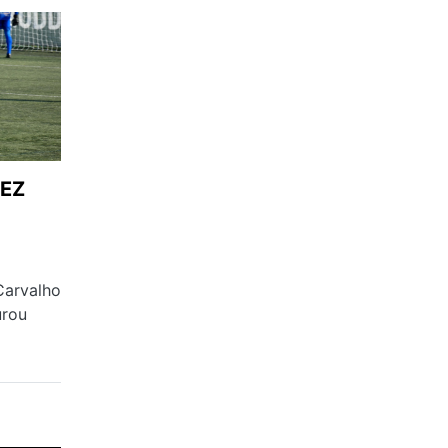
FEZ
Carvalho
urou