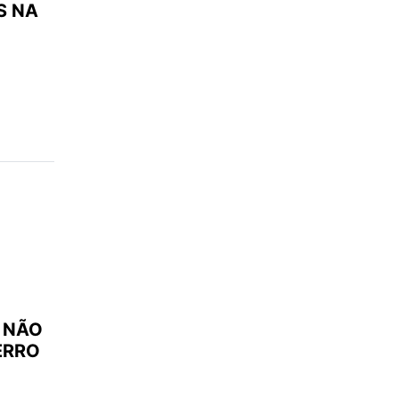
S NA
 NÃO
ERRO