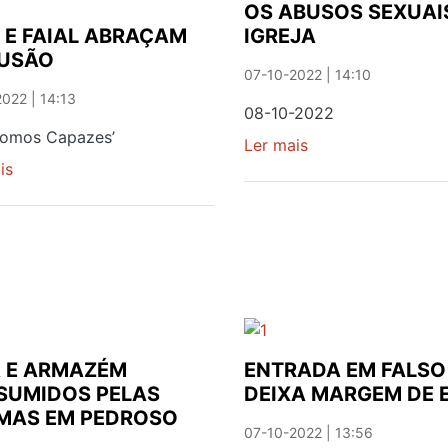
À
OS ABUSOS SEXUAI
JUVENTUDE
 E FAIAL ABRAÇAM
IGREJA
EM
LUSÃO
GAIA
07-10-2022 | 14:10
022 | 14:13
08-10-2022
Somos Capazes’
Ler mais
sobre
is
sobre
OS
GAIA
ABUSOS
E
SEXUAIS
FAIAL
NA
ABRAÇAM
IGREJA
INCLUSÃO
 E ARMAZÉM
ENTRADA EM FALSO
SUMIDOS PELAS
DEIXA MARGEM DE 
MAS EM PEDROSO
07-10-2022 | 13:56