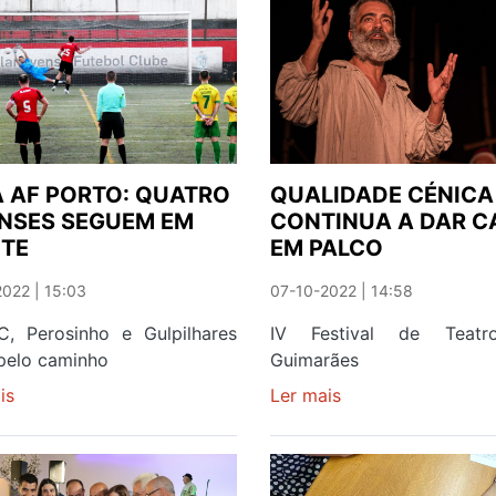
REGISTO
UM
É
HAT
AMBIÇÃO
TRICK
DUPLA
 AF PORTO: QUATRO
QUALIDADE CÉNICA
NSES SEGUEM EM
CONTINUA A DAR C
NTE
EM PALCO
022 | 15:03
07-10-2022 | 14:58
C, Perosinho e Gulpilhares
IV Festival de Teatr
pelo caminho
Guimarães
is
sobre
Ler mais
sobre
TAÇA
QUALIDADE
AF
CÉNICA
PORTO:
CONTINUA