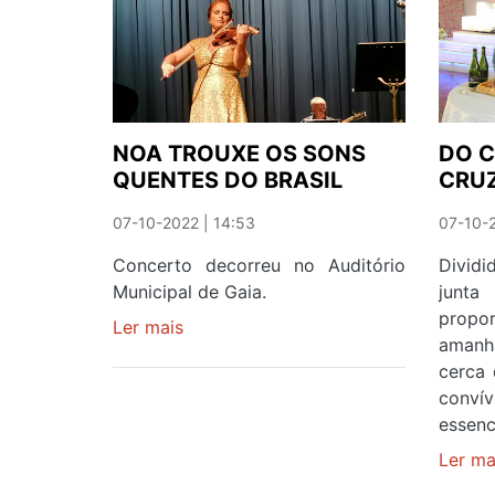
MAIS
PERTO
NOA TROUXE OS SONS
DO C
QUENTES DO BRASIL
CRU
07-10-2022 | 14:53
07-10-2
Concerto decorreu no Auditório
Divid
Municipal de Gaia.
junta
propo
Ler mais
sobre
amanh
NOA
cerca 
TROUXE
conv
OS
essenc
SONS
QUENTES
Ler ma
DO