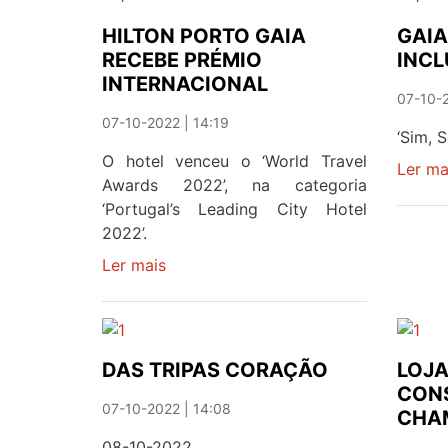
CONTAGIOU
PLATEIA
HILTON PORTO GAIA
GAIA
RECEBE PRÉMIO
INC
INTERNACIONAL
07-10-2
07-10-2022 | 14:19
‘Sim, 
O hotel venceu o ‘World Travel
Ler ma
Awards 2022’, na categoria
‘Portugal’s Leading City Hotel
2022’.
Ler mais
sobre
HILTON
PORTO
GAIA
RECEBE
DAS TRIPAS CORAÇÃO
LOJA
PRÉMIO
CON
INTERNACIONAL
07-10-2022 | 14:08
CHA
08-10-2022