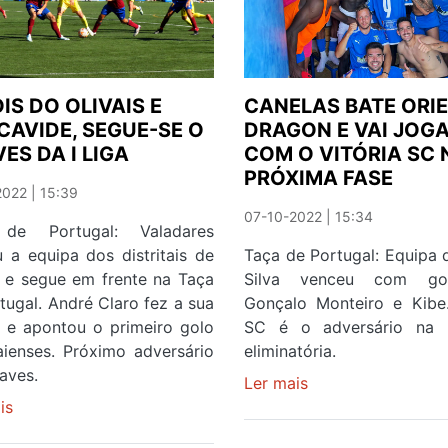
IS DO OLIVAIS E
CANELAS BATE ORI
AVIDE, SEGUE-SE O
DRAGON E VAI JOG
ES DA I LIGA
COM O VITÓRIA SC 
PRÓXIMA FASE
022 | 15:39
07-10-2022 | 15:34
de Portugal: Valadares
 a equipa dos distritais de
Taça de Portugal: Equipa 
 e segue em frente na Taça
Silva venceu com go
tugal. André Claro fez a sua
Gonçalo Monteiro e Kibe.
a e apontou o primeiro golo
SC é o adversário na 
ienses. Próximo adversário
eliminatória.
aves.
Ler mais
sobre
is
sobre
CANELAS
DEPOIS
BATE