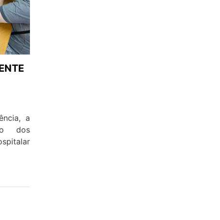
ENTE
ncia, a
io dos
spitalar