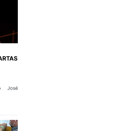
ARTAS
o José