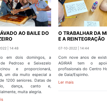
QUATRO
A
GAIENSES
DAR
SEGUEM
CARTAS
EM
EM
FRENTE
PALCO
ÁVADO AO BAILE DO
O TRABALHAR DA M
ZEIRO
E A REINTEGRAÇÃO
022 | 14:48
07-10-2022 | 14:44
ido em dois domingos, a
Com nove anos de existê
 de Pedroso e Seixezelo
AGIRAR tem o apo
rcinou e proporcionará,
profissionais do Centro Ho
ã, um dia muito especial a
de Gaia/Espinho.
de 1200 seniores. Datas de
Ler mais
sobre
ívio, dança, canto e,
O
ialmente, muita alegria.
TRABALHAR
is
sobre
DA
DO
MENTE