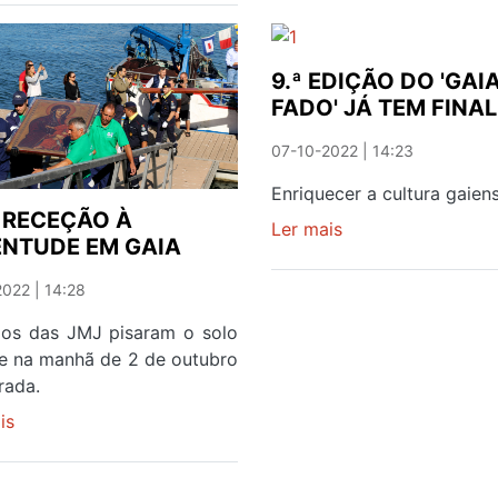
CÁVADO
E
AO
A
BAILE
REINTEGRAÇÃO
9.ª EDIÇÃO DO 'GAIA
DO
FADO' JÁ TEM FINA
CRUZEIRO
07-10-2022 | 14:23
Enriquecer a cultura gaiens
 RECEÇÃO À
Ler mais
sobre
NTUDE EM GAIA
9.ª
EDIÇÃO
022 | 14:28
DO
los das JMJ pisaram o solo
'GAIA
e na manhã de 2 de outubro
É
rada.
FADO'
JÁ
is
sobre
TEM
UMA
FINALISTAS
RECEÇÃO