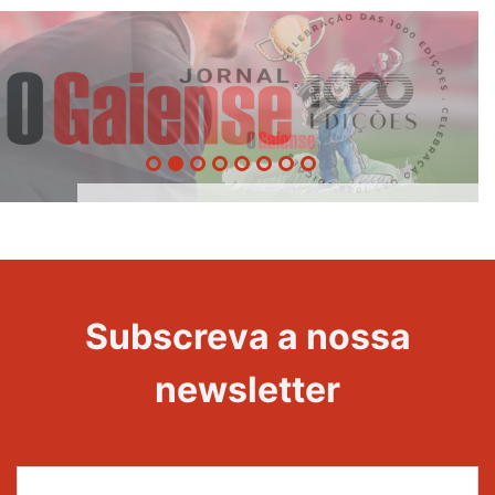
O Melhor
1000
Treinador
Edições
Evento
Evento
Subscreva a nossa
newsletter