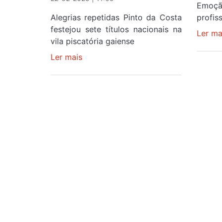
Emoç
Alegrias repetidas Pinto da Costa
profis
festejou sete títulos nacionais na
Ler ma
vila piscatória gaiense
Ler mais
sobre
EMOÇÕES
AO
RUBRO
E
FESTA
CERTA
NO
MEIO
DAS
GENTES
DA
AFURADA