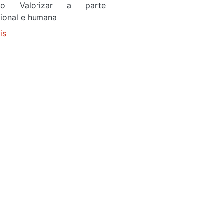
ão Valorizar a parte
sional e humana
is
sobre
ROTARY
DE
SANDIM
PRESTA
HOMENAGEM