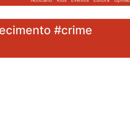
Noticiário
Kids
Eventos
Editora
Opiniã
ecimento #crime