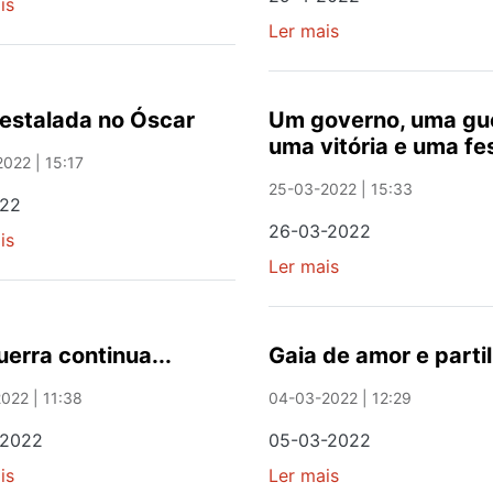
is
sobre
Estamos
Ler mais
sobre
de
DONA
Parabéns
MARIA
JOSÉ
estalada no Óscar
Um governo, uma gue
A
uma vitória e uma fe
SENHORA
022 | 15:17
MINHA
25-03-2022 | 15:33
022
MÃE
26-03-2022
is
sobre
Uma
Ler mais
sobre
estalada
Um
no
governo,
Óscar
uma
uerra continua...
Gaia de amor e parti
guerra,
uma
022 | 11:38
04-03-2022 | 12:29
vitória
-2022
05-03-2022
e
is
sobre
Ler mais
sobre
uma