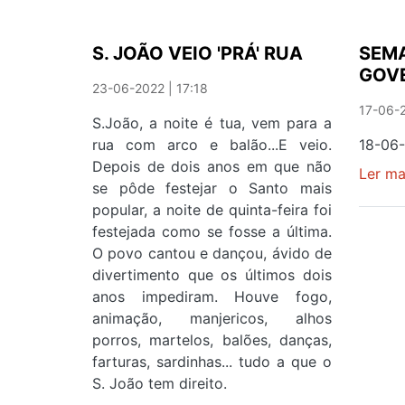
PAÍS
QUE
ARDE...
S. JOÃO VEIO 'PRÁ' RUA
SEM
E
GOV
NÓS
23-06-2022 | 17:18
A
17-06-2
S.João, a noite é tua, vem para a
VER
rua com arco e balão...E veio.
18-06
Depois de dois anos em que não
Ler ma
se pôde festejar o Santo mais
popular, a noite de quinta-feira foi
festejada como se fosse a última.
O povo cantou e dançou, ávido de
divertimento que os últimos dois
anos impediram. Houve fogo,
animação, manjericos, alhos
porros, martelos, balões, danças,
farturas, sardinhas... tudo a que o
S. João tem direito.