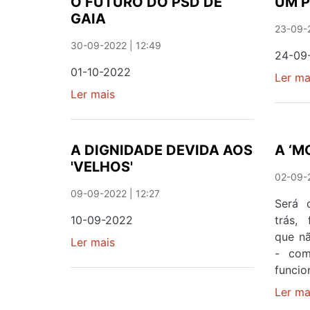
O FUTURO DO PSD DE
UM P
GAIA
23-09-2
30-09-2022 | 12:49
24-09
01-10-2022
Ler ma
Ler mais
sobre
O
FUTURO
DO
A DIGNIDADE DEVIDA AOS
A ‘M
PSD
'VELHOS'
DE
02-09-2
GAIA
09-09-2022 | 12:27
Será 
10-09-2022
trás, 
que n
Ler mais
sobre
- com
A
funci
DIGNIDADE
DEVIDA
Ler ma
AOS