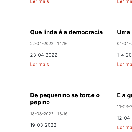
Ler mais
sobre
Ler ma
A
O
IMPRENSA
FIM
DE
RENDEIRO
Que linda é a democracia
Uma 
22-04-2022 | 14:16
01-04-2
23-04-2022
1-4-2
Ler mais
sobre
Ler ma
Que
linda
é
a
De pequenino se torce o
E a g
democracia
pepino
11-03-2
18-03-2022 | 13:16
12-04
19-03-2022
Ler ma