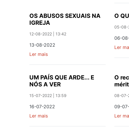
'VELHOS'
OS ABUSOS SEXUAIS NA
O QU
IGREJA
05-08-2
12-08-2022 | 13:42
06-08
13-08-2022
Ler ma
Ler mais
sobre
OS
ABUSOS
SEXUAIS
UM PAÍS QUE ARDE... E
O re
NA
NÓS A VER
mérit
IGREJA
15-07-2022 | 13:59
08-07-2
16-07-2022
09-07
Ler mais
sobre
Ler ma
UM