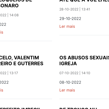
CIDADANIA
SONARO
JUNTO
28-10-2022 | 13:41
DOS
022 | 14:08
29-10-2022
MAIS
2022
Ler mais
sobre
NOVO
is
sobre
ATÉ
OS
QUE
BLOQUEIOS
A
DE
VOZ
BOLSONARO
LHES
ELO, VALENTIM
OS ABUSOS SEXUAI
DOA
EIRO E GUTERRES
IGREJA
022 | 13:17
07-10-2022 | 14:10
-2022
08-10-2022
is
sobre
Ler mais
sobre
MARCELO,
OS
VALENTIM
ABUSOS
LOUREIRO
SEXUAIS