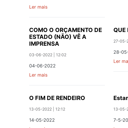
Ler mais
sobre
S.
JOÃO
VEIO
COMO O ORÇAMENTO DE
QUE
'PRÁ'
ESTADO (NÃO) VÊ A
RUA
27-05-2
IMPRENSA
28-05
03-06-2022 | 12:02
Ler ma
04-06-2022
Ler mais
sobre
COMO
O
ORÇAMENTO
O FIM DE RENDEIRO
Esta
DE
ESTADO
13-05-2022 | 12:12
13-05-2
(NÃO)
14-05-2022
7-5-2
VÊ