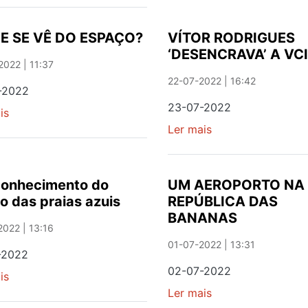
‘MORTE’
DA
E SE VÊ DO ESPAÇO?
VÍTOR RODRIGUES
MINISTRA
‘DESENCRAVA’ A VCI
022 | 11:37
22-07-2022 | 16:42
-2022
23-07-2022
is
sobre
O
Ler mais
sobre
QUE
VÍTOR
SE
RODRIGUES
VÊ
‘DESENCRAVA’
conhecimento do
UM AEROPORTO NA
DO
A
o das praias azuis
REPÚBLICA DAS
ESPAÇO?
VCI
BANANAS
022 | 13:16
01-07-2022 | 13:31
-2022
02-07-2022
is
sobre
O
Ler mais
sobre