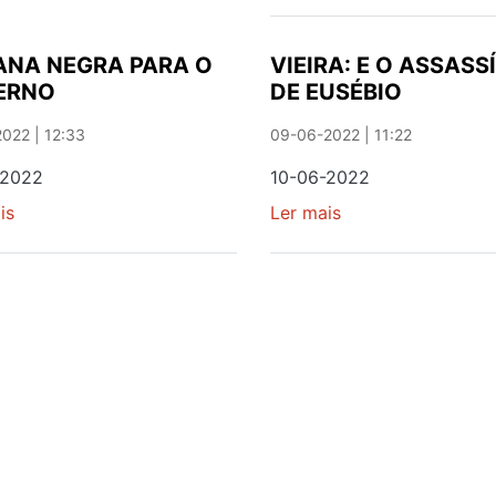
reconhecimento
UM
do
AEROPORTO
mérito
NA
ANA NEGRA PARA O
VIEIRA: E O ASSASS
das
REPÚBLICA
ERNO
DE EUSÉBIO
praias
DAS
azuis
BANANAS
022 | 12:33
09-06-2022 | 11:22
-2022
10-06-2022
is
sobre
Ler mais
sobre
SEMANA
VIEIRA:
NEGRA
E
PARA
O
O
ASSASSÍNIO
GOVERNO
DE
EUSÉBIO