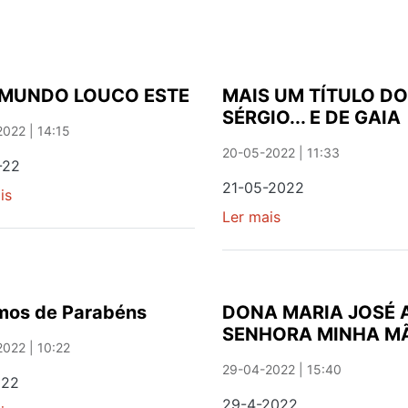
 MUNDO LOUCO ESTE
MAIS UM TÍTULO DO
SÉRGIO... E DE GAIA
022 | 14:15
20-05-2022 | 11:33
-22
21-05-2022
is
sobre
QUE
Ler mais
sobre
MUNDO
MAIS
LOUCO
UM
ESTE
TÍTULO
DO
mos de Parabéns
DONA MARIA JOSÉ 
SÉRGIO...
SENHORA MINHA M
E
022 | 10:22
DE
29-04-2022 | 15:40
022
GAIA
29-4-2022