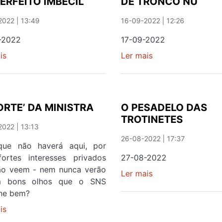
ERFEITO IMBECIL
DE TRONCO NU
E
NA
GUTERRES
IGREJA
022 | 13:49
16-09-2022 | 12:26
-2022
17-09-2022
is
sobre
Ler mais
sobre
UM
DE
PERFEITO
TRONCO
IMBECIL
NU
ORTE’ DA MINISTRA
O PESADELO DAS
TROTINETES
022 | 13:13
26-08-2022 | 17:37
que não haverá aqui, por
fortes interesses privados
27-08-2022
ão veem - nem nunca verão
Ler mais
sobre
 bons olhos que o SNS
O
one bem?
PESADELO
is
sobre
DAS
A
TROTINETES