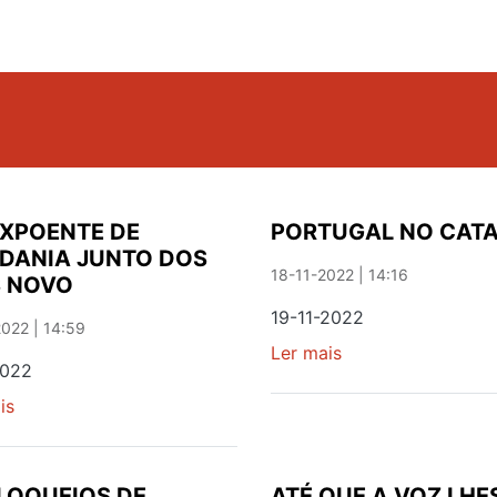
XPOENTE DE
PORTUGAL NO CAT
DANIA JUNTO DOS
18-11-2022 | 14:16
S NOVO
19-11-2022
022 | 14:59
Ler mais
sobre
2022
PORTUGAL
is
sobre
NO
UM
CATAR
EXPOENTE
DE
LOQUEIOS DE
ATÉ QUE A VOZ LHE