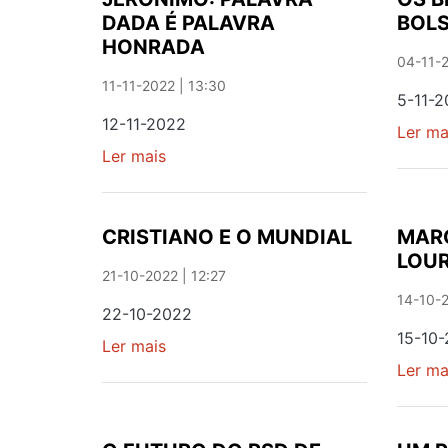
DADA É PALAVRA
BOL
HONRADA
04-11-2
11-11-2022 | 13:30
5-11-
12-11-2022
Ler ma
Ler mais
sobre
JERÓNIMO:
PALAVRA
DADA
CRISTIANO E O MUNDIAL
MARC
É
LOUR
PALAVRA
21-10-2022 | 12:27
HONRADA
14-10-2
22-10-2022
15-10
Ler mais
sobre
CRISTIANO
Ler ma
E
O
MUNDIAL