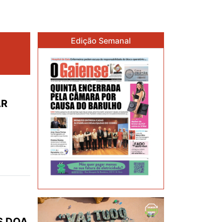
Edição Semanal
AR
S DOA