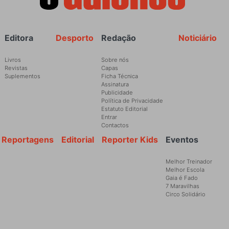
Rodapé
Editora
Desporto
Redação
Noticiário
Livros
Sobre nós
Revistas
Capas
Suplementos
Ficha Técnica
Assinatura
Publicidade
Política de Privacidade
Estatuto Editorial
Entrar
Contactos
Reportagens
Editorial
Reporter Kids
Eventos
Melhor Treinador
Melhor Escola
Gaia é Fado
7 Maravilhas
Circo Solidário