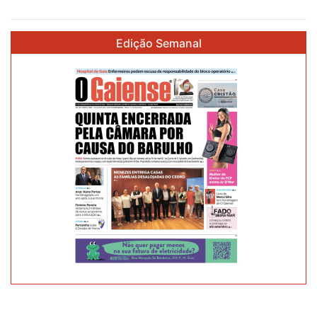
À
CHUVA?
Edição Semanal
É
PASSEIO
ABENÇOADO