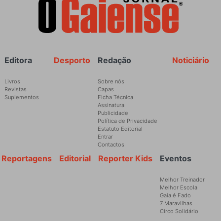
Rodapé
Editora
Desporto
Redação
Noticiário
Livros
Sobre nós
Revistas
Capas
Suplementos
Ficha Técnica
Assinatura
Publicidade
Política de Privacidade
Estatuto Editorial
Entrar
Contactos
Reportagens
Editorial
Reporter Kids
Eventos
Melhor Treinador
Melhor Escola
Gaia é Fado
7 Maravilhas
Circo Solidário