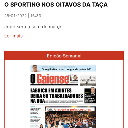
O SPORTING NOS OITAVOS DA TAÇA
26-01-2022 | 16:33
Jogo será a sete de março
Ler mais
sobre
EQUIPA
FEMININA
Edição Semanal
DO
VALADARES
VISITA
O
SPORTING
NOS
OITAVOS
DA
TAÇA