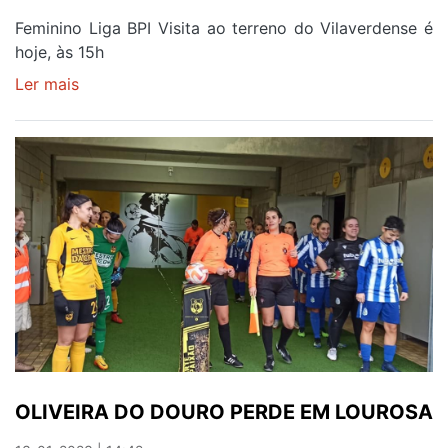
Feminino Liga BPI Visita ao terreno do Vilaverdense é
hoje, às 15h
Ler mais
sobre
INTENSIDADE
MÁXIMA
EM
DÉRBI
NEM
SEMPRE
BEM
JOGADO
OLIVEIRA DO DOURO PERDE EM LOUROSA