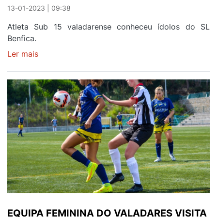
13-01-2023 | 09:38
Atleta Sub 15 valadarense conheceu ídolos do SL
Benfica.
Ler mais
sobre
APOIO
A
BÁRBARA
VIEIRA
MARCOU
JOGO
ENTRE
VALADARES
E
BENFICA
EQUIPA FEMININA DO VALADARES VISITA