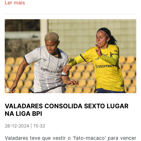
Ler mais
sobre
VALADARES
VISITA
ESTORIL
À
PROCURA
DA
VITÓRIA
VALADARES CONSOLIDA SEXTO LUGAR
NA LIGA BPI
28-12-2024 | 15:32
Valadares teve que vestir o 'fato-macaco' para vencer