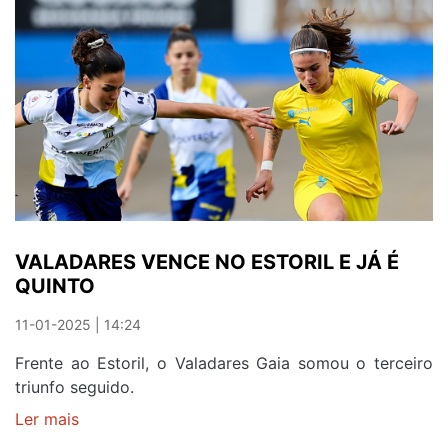
fecha
o
ciclo
no
Valadares
e
despede-
se
no
jogo
com
VALADARES VENCE NO ESTORIL E JÁ É
o
QUINTO
FC
Porto
11-01-2025 | 14:24
Frente ao Estoril, o Valadares Gaia somou o terceiro
triunfo seguido.
Ler mais
sobre
VALADARES