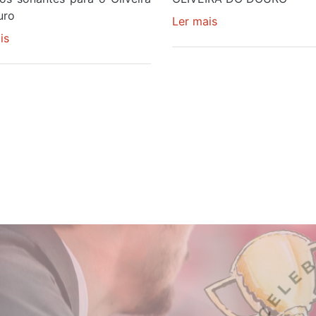
uro
Ler mais
sobre
is
sobre
O
JOÃO
INÍCIO
BEIRÃO
DE
E
MAIS
IGOR
UM
TRAZEM
CICLO
EXPERIÊNCIA
SOCIALISTA