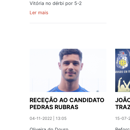
Vitória no dérbi por 5-2
Ler mais
sobre
VALADARES
GOLEIA
E
AFUNDA
OLIVEIRENSES
RECEÇÃO AO CANDIDATO
JOÃO
PEDRAS RUBRAS
TRAZ
04-11-2022 | 13:05
15-07-2
Oliveira do Douro
Reforç