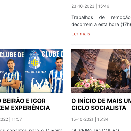
OLIVEIRA
23-10-2023 | 15:46
DO
Trabalhos de remoção
DOURO
decorrem a esta hora (17h)
Ler mais
sobre
QUEDA
DE
ÁRVORE
CORTA
TRÂNSITO
NA
RUA
DA
FÁBRICA
 BEIRÃO E IGOR
O INÍCIO DE MAIS U
DE
EM EXPERIÊNCIA
CICLO SOCIALISTA
OLIVEIRA
DO
022 | 11:57
15-10-2021 | 15:34
DOURO
os sonantes para o Oliveira
OLIVEIRA DO DOURO