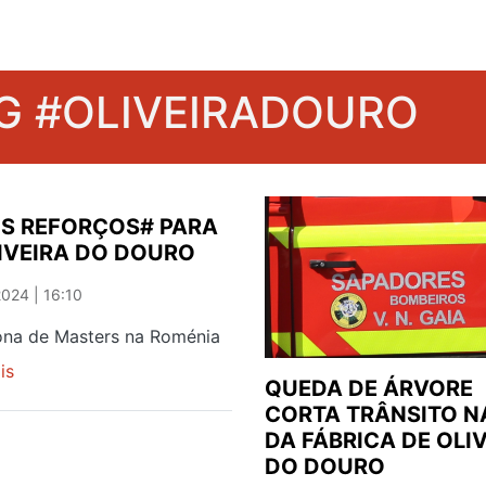
G #OLIVEIRADOURO
S REFORÇOS# PARA
IVEIRA DO DOURO
024 | 16:10
na de Masters na Roménia
is
sobre
QUEDA DE ÁRVORE
"BONS
CORTA TRÂNSITO N
REFORÇOS#
DA FÁBRICA DE OLI
PARA
DO DOURO
O