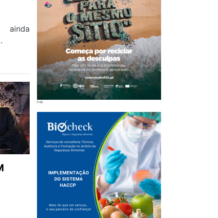
 ainda
.
M