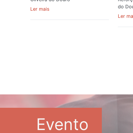
do Do
Ler mais
sobre
RECEÇÃO
Ler ma
AO
CANDIDATO
PEDRAS
RUBRAS
Evento