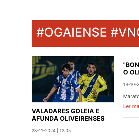
#OGAIENSE #VN
"BON
O OL
19-10-2
Marato
Ler ma
VALADARES GOLEIA E
AFUNDA OLIVEIRENSES
23-11-2024 | 12:05