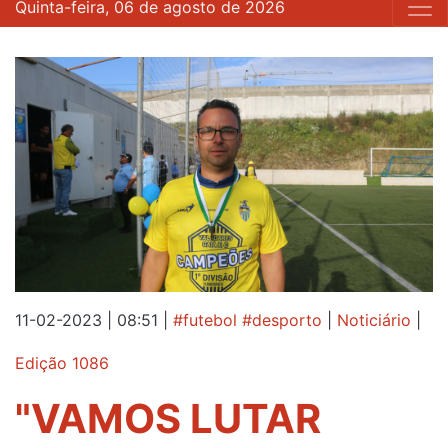
Quinta-feira, 06 de agosto de 2026
11-02-2023 | 08:51
|
#futebol #desporto
|
Noticiário
|
Edição 1086
"VAMOS LUTAR