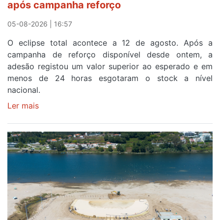
após campanha reforço
05-08-2026 | 16:57
O eclipse total acontece a 12 de agosto. Após a
campanha de reforço disponível desde ontem, a
adesão registou um valor superior ao esperado e em
menos de 24 horas esgotaram o stock a nível
nacional.
Ler mais
sobre
Óculos
gratuitos
para
observar
o
eclipse
solar
esgotam
em