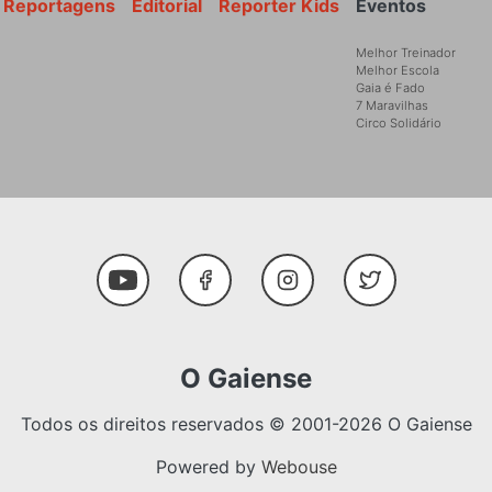
Reportagens
Editorial
Reporter Kids
Eventos
Melhor Treinador
Melhor Escola
Gaia é Fado
7 Maravilhas
Circo Solidário
Social Media
Youtube
Facebook
Instagram
Twitter
O Gaiense
Todos os direitos reservados © 2001-2026 O Gaiense
Powered by
Webouse