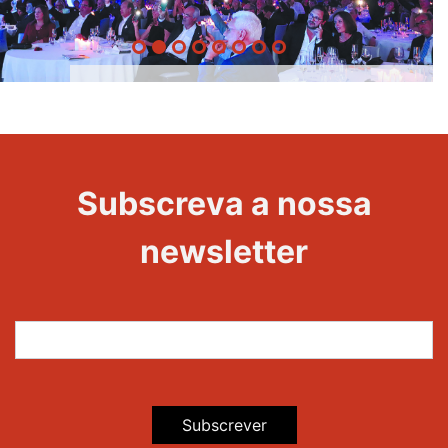
20 Anos -
Evento
22
Subscreva a nossa
Maravilhas
newsletter
Subscrever