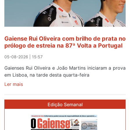
Gaiense Rui Oliveira com brilho de prata no
prólogo de estreia na 87ª Volta a Portugal
05-08-2026 | 15:57
Gaienses Rui Oliveira e João Martins iniciaram a prova
em Lisboa, na tarde desta quarta-feira
Ler mais
sobre
Gaiense
Rui
Edição Semanal
Oliveira
com
brilho
de