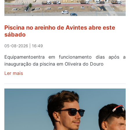
menos
de
24
horas
Piscina no areinho de Avintes abre este
após
sábado
campanha
reforço
05-08-2026 | 16:49
Equipamentoentra em funcionamento dias após a
inauguração da piscina em Oliveira do Douro
Ler mais
sobre
Piscina
no
areinho
de
Avintes
abre
este
sábado