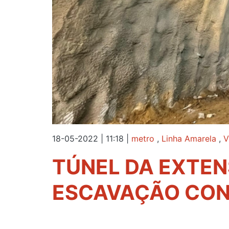
18-05-2022 | 11:18
|
metro
,
Linha Amarela
,
V
TÚNEL DA EXTEN
ESCAVAÇÃO CON