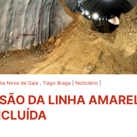
ila Nova de Gaia
,
Tiago Braga
|
Noticiário
|
SÃO DA LINHA AMARE
CLUÍDA