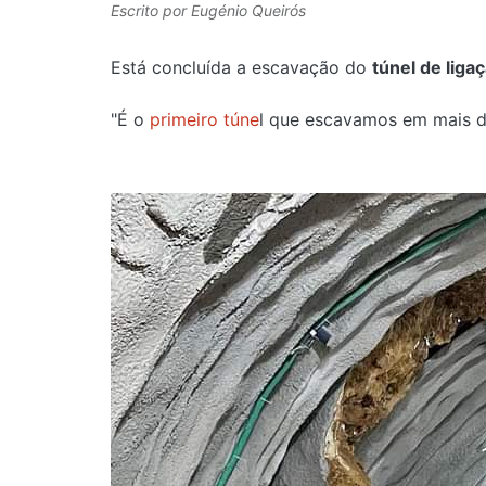
Escrito por
Eugénio Queirós
Está concluída a escavação do
túnel de liga
"É o
primeiro túne
l que escavamos em mais de