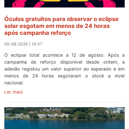
Óculos gratuitos para observar o eclipse
solar esgotam em menos de 24 horas
após campanha reforço
05-08-2026 | 16:57
O eclipse total acontece a 12 de agosto. Após a
campanha de reforço disponível desde ontem, a
adesão registou um valor superior ao esperado e em
menos de 24 horas esgotaram o stock a nível
nacional.
Ler mais
sobre
Óculos
gratuitos
para
observar
o