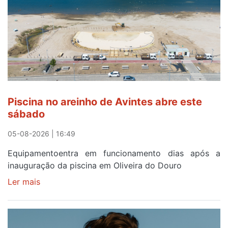
eclipse
solar
esgotam
em
menos
de
24
horas
Piscina no areinho de Avintes abre este
após
sábado
campanha
reforço
05-08-2026 | 16:49
Equipamentoentra em funcionamento dias após a
inauguração da piscina em Oliveira do Douro
Ler mais
sobre
Piscina
no
areinho