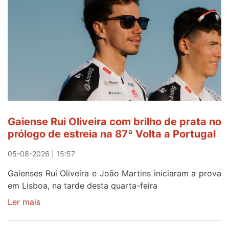
de
Avintes
abre
este
sábado
Gaiense Rui Oliveira com brilho de prata no
prólogo de estreia na 87ª Volta a Portugal
05-08-2026 | 15:57
Gaienses Rui Oliveira e João Martins iniciaram a prova
em Lisboa, na tarde desta quarta-feira
Ler mais
sobre
Gaiense
Rui