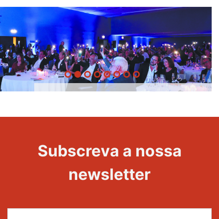
20 Anos -
Evento
22
Subscreva a nossa
Maravilhas
newsletter