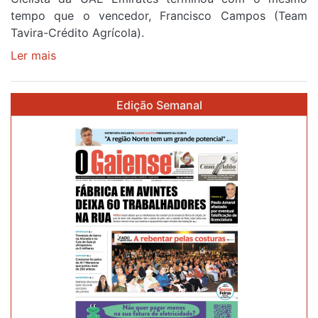
tempo que o vencedor, Francisco Campos (Team
Tavira-Crédito Agrícola).
Ler mais
sobre
Rui
Oliveira
Edição Semanal
veste
a
Camisola
Amarela
e
após
ser
o
quarto
a
cruzar
a
meta