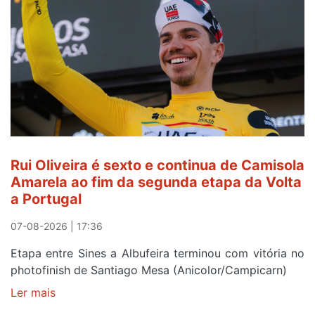
a
ser
do
gaiense
Rui
Oliveira
após
quinto
lugar
entre
Rui Oliveira é sexto e continua de Camisola
Beja
Amarela ao fim da segunda etapa da Volta
e
a Portugal
Elvas
07-08-2026 | 17:36
Etapa entre Sines a Albufeira terminou com vitória no
photofinish de Santiago Mesa (Anicolor/Campicarn)
Ler mais
sobre
Rui