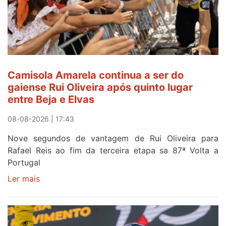
Camisola Amarela continua a ser do
gaiense Rui Oliveira após quinto lugar
entre Beja e Elvas
08-08-2026 | 17:43
Nove segundos de vantagem de Rui Oliveira para
Rafael Reis ao fim da terceira etapa sa 87ª Volta a
Portugal
Ler mais
sobre
Camisola
Amarela
continua