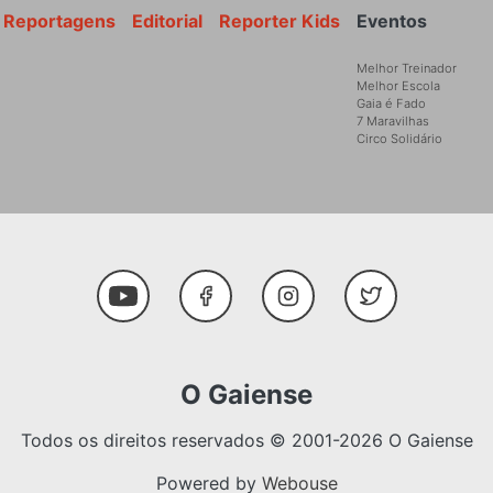
Reportagens
Editorial
Reporter Kids
Eventos
Melhor Treinador
Melhor Escola
Gaia é Fado
7 Maravilhas
Circo Solidário
Social Media
Youtube
Facebook
Instagram
Twitter
O Gaiense
Todos os direitos reservados © 2001-2026 O Gaiense
Powered by
Webouse