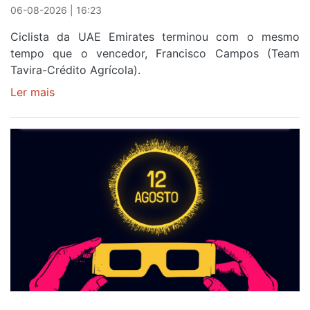
06-08-2026 | 16:23
Ciclista da UAE Emirates terminou com o mesmo
tempo que o vencedor, Francisco Campos (Team
Tavira-Crédito Agrícola).
Ler mais
sobre
Rui
Oliveira
veste
a
Camisola
Amarela
e
após
ser
o
quarto
a
cruzar