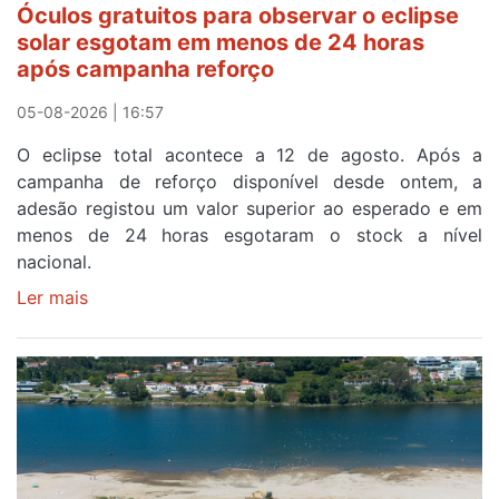
Óculos gratuitos para observar o eclipse
a
solar esgotam em menos de 24 horas
meta
após campanha reforço
em
Sintra
05-08-2026 | 16:57
na
O eclipse total acontece a 12 de agosto. Após a
primeira
campanha de reforço disponível desde ontem, a
etapa
adesão registou um valor superior ao esperado e em
da
menos de 24 horas esgotaram o stock a nível
87ª
nacional.
Volta
a
Ler mais
sobre
Portugal
Óculos
gratuitos
para
observar
o
eclipse
solar