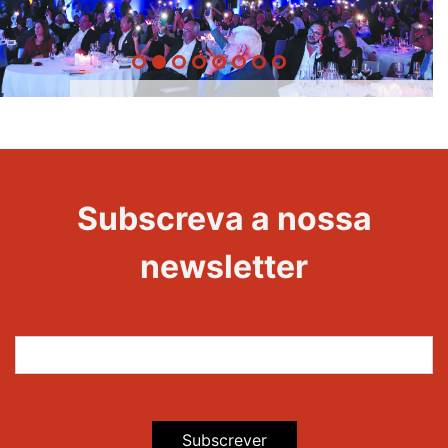
20 Anos -
Evento
22
Subscreva a nossa
Maravilhas
newsletter
Subscrever