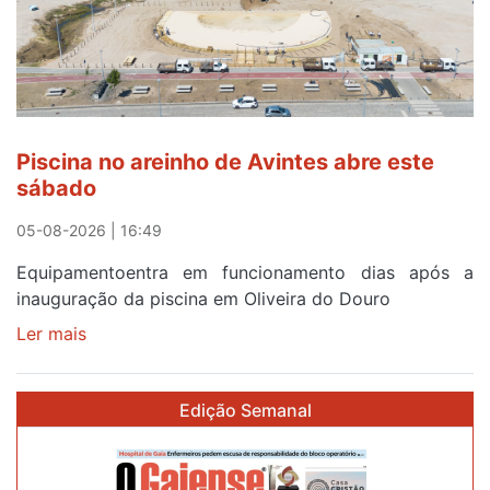
esgotam
em
menos
de
24
horas
Piscina no areinho de Avintes abre este
após
sábado
campanha
reforço
05-08-2026 | 16:49
Equipamentoentra em funcionamento dias após a
inauguração da piscina em Oliveira do Douro
Ler mais
sobre
Piscina
no
Edição Semanal
areinho
de
Avintes