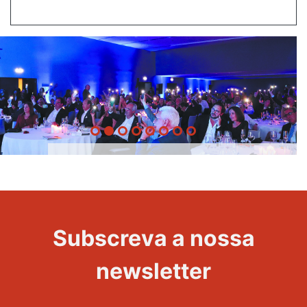
20 Anos -
Evento
22
Subscreva a nossa
Maravilhas
newsletter