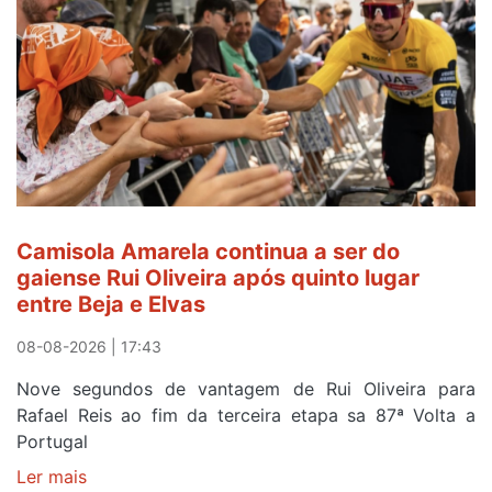
Amarela,
mas
ganha
prémio
combatividade
na
Serra
da
Estrela
Camisola Amarela continua a ser do
gaiense Rui Oliveira após quinto lugar
entre Beja e Elvas
08-08-2026 | 17:43
Nove segundos de vantagem de Rui Oliveira para
Rafael Reis ao fim da terceira etapa sa 87ª Volta a
Portugal
Ler mais
sobre