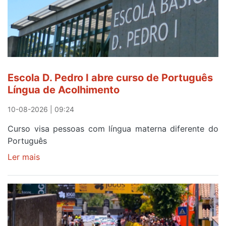
Escola D. Pedro I abre curso de Português
Língua de Acolhimento
10-08-2026 | 09:24
Curso visa pessoas com língua materna diferente do
Português
Ler mais
sobre
Escola
D.
Pedro
I
abre