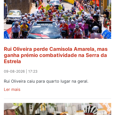
curso
de
Português
Língua
de
Acolhimento
Rui Oliveira perde Camisola Amarela, mas
ganha prémio combatividade na Serra da
Estrela
09-08-2026 | 17:23
Rui Oliveira caiu para quarto lugar na geral.
Ler mais
sobre
Rui
Oliveira
perde
Camisola