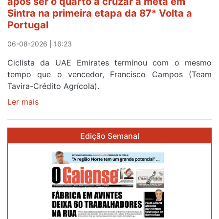
após ser o quarto a cruzar a meta em
da
Sintra na primeira etapa da 87ª Volta a
Volta
Portugal
a
Portugal
06-08-2026 | 16:23
Ciclista da UAE Emirates terminou com o mesmo
tempo que o vencedor, Francisco Campos (Team
Tavira-Crédito Agrícola).
Ler mais
sobre
Rui
Oliveira
Edição Semanal
veste
a
Camisola
Amarela
e
após
ser
o