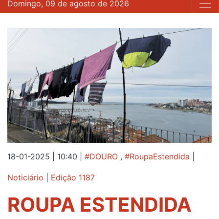
Domingo, 09 de agosto de 2026
18-01-2025 | 10:40
|
#DOURO
,
#RoupaEstendida
|
Noticiário
|
Edição 1187
ROUPA ESTENDIDA