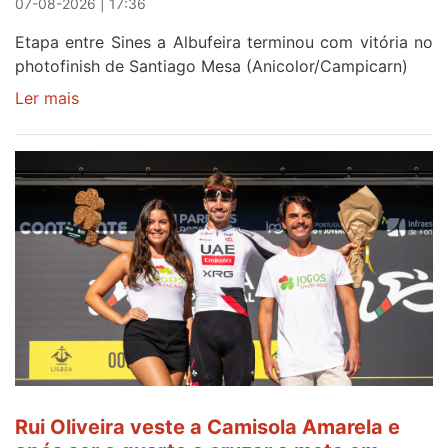
07-08-2026 | 17:36
Etapa entre Sines a Albufeira terminou com vitória no
photofinish de Santiago Mesa (Anicolor/Campicarn)
Ler mais
sobre
Rui
Oliveira
é
sexto
e
continua
de
Camisola
Amarela
ao
fim
da
segunda
Rui Oliveira veste a Camisola Amarela e
etapa