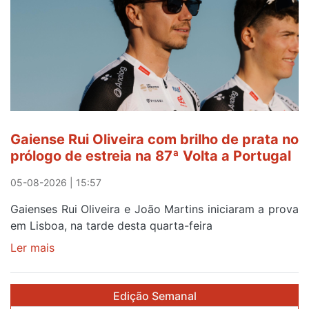
abre
este
sábado
Gaiense Rui Oliveira com brilho de prata no
prólogo de estreia na 87ª Volta a Portugal
05-08-2026 | 15:57
Gaienses Rui Oliveira e João Martins iniciaram a prova
em Lisboa, na tarde desta quarta-feira
Ler mais
sobre
Gaiense
Rui
Edição Semanal
Oliveira