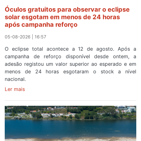
Óculos gratuitos para observar o eclipse
solar esgotam em menos de 24 horas
após campanha reforço
05-08-2026 | 16:57
O eclipse total acontece a 12 de agosto. Após a
campanha de reforço disponível desde ontem, a
adesão registou um valor superior ao esperado e em
menos de 24 horas esgotaram o stock a nível
nacional.
Ler mais
sobre
Óculos
gratuitos
para
observar
o
eclipse