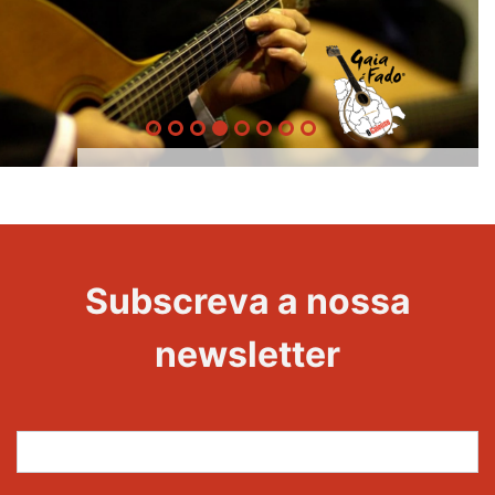
Gaia é
Evento
Fado
Subscreva a nossa
newsletter