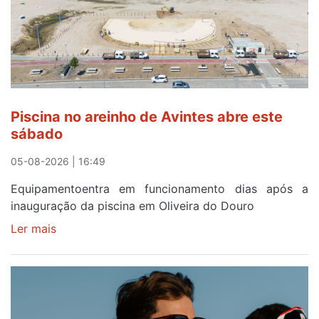
solar
esgotam
em
menos
de
24
horas
Piscina no areinho de Avintes abre este
após
sábado
campanha
reforço
05-08-2026 | 16:49
Equipamentoentra em funcionamento dias após a
inauguração da piscina em Oliveira do Douro
Ler mais
sobre
Piscina
no
areinho
de
Avintes