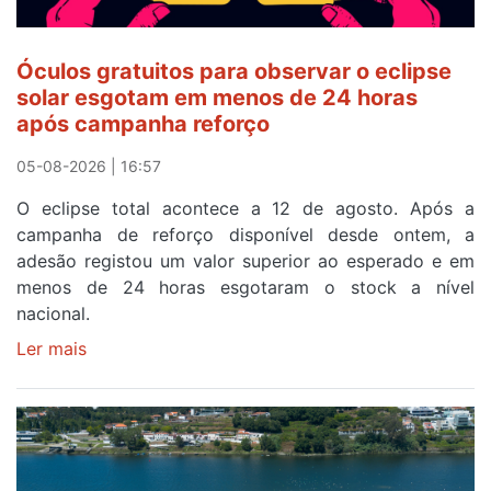
quarto
a
cruzar
Óculos gratuitos para observar o eclipse
a
solar esgotam em menos de 24 horas
meta
após campanha reforço
em
Sintra
05-08-2026 | 16:57
na
O eclipse total acontece a 12 de agosto. Após a
primeira
campanha de reforço disponível desde ontem, a
etapa
adesão registou um valor superior ao esperado e em
da
menos de 24 horas esgotaram o stock a nível
87ª
nacional.
Volta
a
Ler mais
sobre
Portugal
Óculos
gratuitos
para
observar
o