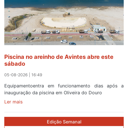
eclipse
solar
esgotam
em
menos
de
24
horas
Piscina no areinho de Avintes abre este
após
sábado
campanha
reforço
05-08-2026 | 16:49
Equipamentoentra em funcionamento dias após a
inauguração da piscina em Oliveira do Douro
Ler mais
sobre
Piscina
no
Edição Semanal
areinho