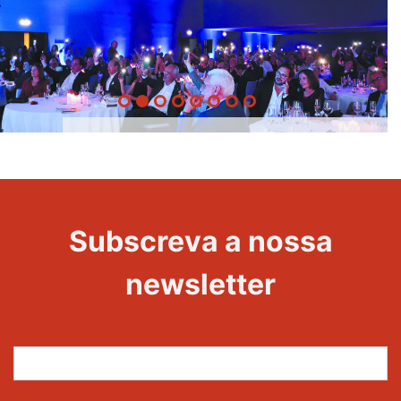
20 Anos -
Evento
22
Subscreva a nossa
Maravilhas
newsletter