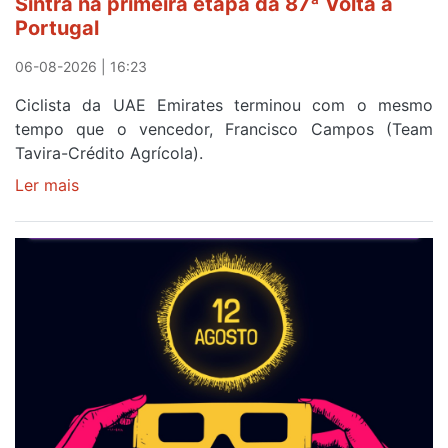
Sintra na primeira etapa da 87ª Volta a
Portugal
06-08-2026 | 16:23
Ciclista da UAE Emirates terminou com o mesmo
tempo que o vencedor, Francisco Campos (Team
Tavira-Crédito Agrícola).
Ler mais
sobre
Rui
Oliveira
veste
a
Camisola
Amarela
e
após
ser
o