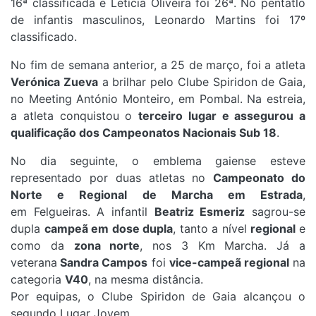
16ª classificada e Letícia Oliveira foi 26ª.
No pentatlo
de infantis masculinos, Leonardo Martins foi 17º
classificado.
No fim de semana anterior, a 25 de março, foi a atleta
Verónica Zueva
a brilhar pelo Clube Spiridon de Gaia,
no Meeting António Monteiro, em Pombal. Na estreia,
a atleta conquistou o
terceiro lugar e assegurou a
qualificação dos Campeonatos Nacionais Sub 18
.
No dia seguinte, o emblema gaiense esteve
representado por duas atletas no
Campeonato do
Norte e Regional de Marcha em Estrada
,
em Felgueiras.
A infantil
Beatriz Esmeriz
sagrou-se
dupla
campeã em dose dupla
, tanto a nível
regional
e
como da
zona norte
, nos 3 Km Marcha. Já a
veterana
Sandra Campos
foi
vice-campeã regional
na
categoria
V40
, na mesma distância.
Por equipas, o Clube Spiridon de Gaia alcançou o
segundo Lugar Jovem.