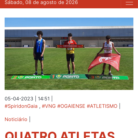
Sábado, 08 de agosto de 2026
05-04-2023 | 14:51
|
#SpiridonGaia
,
#VNG #OGAIENSE #ATLETISMO
|
Noticiário
|
QUATRO ATLETAS