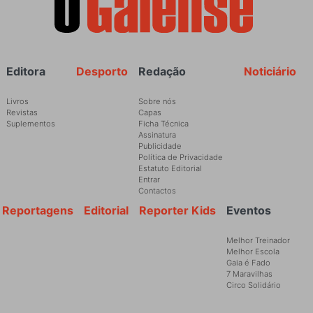
Rodapé
Editora
Desporto
Redação
Noticiário
Livros
Sobre nós
Revistas
Capas
Suplementos
Ficha Técnica
Assinatura
Publicidade
Política de Privacidade
Estatuto Editorial
Entrar
Contactos
Reportagens
Editorial
Reporter Kids
Eventos
Melhor Treinador
Melhor Escola
Gaia é Fado
7 Maravilhas
Circo Solidário