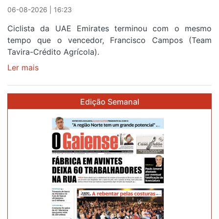
Portugal
06-08-2026 | 16:23
Ciclista da UAE Emirates terminou com o mesmo
tempo que o vencedor, Francisco Campos (Team
Tavira-Crédito Agrícola).
Ler mais
sobre
Rui
Oliveira
Edição Semanal
veste
a
Camisola
Amarela
e
após
ser
o
quarto
a