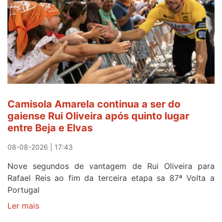
Camisola Amarela continua a ser do
gaiense Rui Oliveira após quinto lugar
entre Beja e Elvas
08-08-2026 | 17:43
Nove segundos de vantagem de Rui Oliveira para
Rafael Reis ao fim da terceira etapa sa 87ª Volta a
Portugal
Ler mais
sobre
Camisola