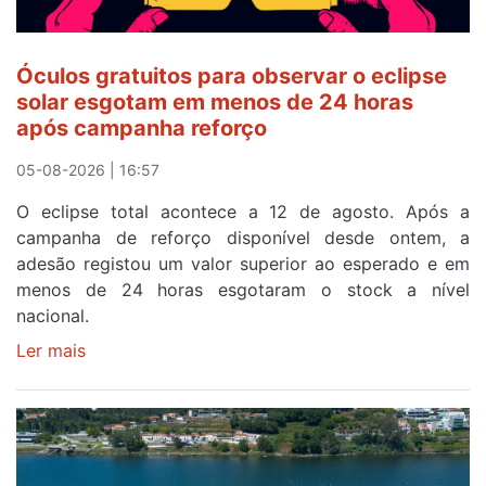
Óculos gratuitos para observar o eclipse
solar esgotam em menos de 24 horas
após campanha reforço
05-08-2026 | 16:57
O eclipse total acontece a 12 de agosto. Após a
campanha de reforço disponível desde ontem, a
adesão registou um valor superior ao esperado e em
menos de 24 horas esgotaram o stock a nível
nacional.
Ler mais
sobre
Óculos
gratuitos
para
observar
o