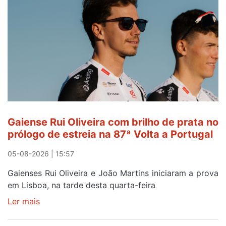
de
Avintes
abre
este
sábado
Gaiense Rui Oliveira com brilho de prata no
prólogo de estreia na 87ª Volta a Portugal
05-08-2026 | 15:57
Gaienses Rui Oliveira e João Martins iniciaram a prova
em Lisboa, na tarde desta quarta-feira
Ler mais
sobre
Gaiense
Rui