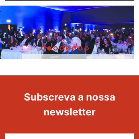
20 Anos -
Evento
22
Subscreva a nossa
Maravilhas
newsletter