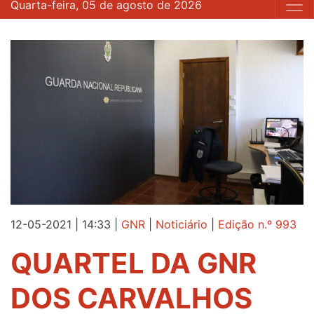
Quarta-feira, 05 de agosto de 2026
12-05-2021 | 14:33
|
GNR
|
Noticiário
|
Edição n.º 993
QUARTEL DA GNR
DOS CARVALHOS