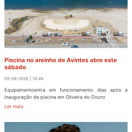
eclipse
solar
esgotam
em
menos
de
24
horas
Piscina no areinho de Avintes abre este
após
sábado
campanha
reforço
05-08-2026 | 16:49
Equipamentoentra em funcionamento dias após a
inauguração da piscina em Oliveira do Douro
Ler mais
sobre
Piscina
no
areinho