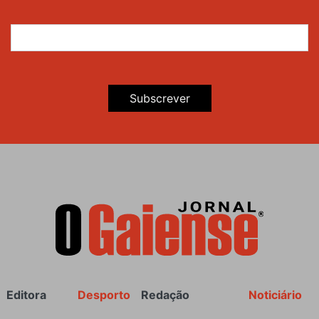
Subscrever
Rodapé
Editora
Desporto
Redação
Noticiário