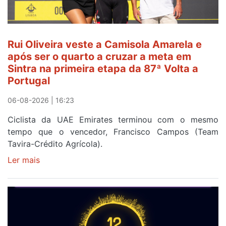
fim
da
segunda
Rui Oliveira veste a Camisola Amarela e
etapa
após ser o quarto a cruzar a meta em
da
Sintra na primeira etapa da 87ª Volta a
Volta
Portugal
a
Portugal
06-08-2026 | 16:23
Ciclista da UAE Emirates terminou com o mesmo
tempo que o vencedor, Francisco Campos (Team
Tavira-Crédito Agrícola).
Ler mais
sobre
Rui
Oliveira
veste
a
Camisola