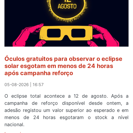
Amarela
e
após
ser
o
quarto
a
cruzar
Óculos gratuitos para observar o eclipse
a
solar esgotam em menos de 24 horas
meta
após campanha reforço
em
Sintra
05-08-2026 | 16:57
na
O eclipse total acontece a 12 de agosto. Após a
primeira
campanha de reforço disponível desde ontem, a
etapa
adesão registou um valor superior ao esperado e em
da
menos de 24 horas esgotaram o stock a nível
87ª
nacional.
Volta
a