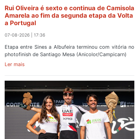
Rui Oliveira é sexto e continua de Camisola
Amarela ao fim da segunda etapa da Volta
a Portugal
07-08-2026 | 17:36
Etapa entre Sines a Albufeira terminou com vitória no
photofinish de Santiago Mesa (Anicolor/Campicarn)
Ler mais
sobre
Rui
Oliveira
é
sexto
e
continua
de
Camisola
Amarela
ao