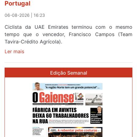
Portugal
a
Portugal
06-08-2026 | 16:23
Ciclista da UAE Emirates terminou com o mesmo
tempo que o vencedor, Francisco Campos (Team
Tavira-Crédito Agrícola).
Ler mais
sobre
Rui
Oliveira
Edição Semanal
veste
a
Camisola
Amarela
e
após
ser
o
quarto