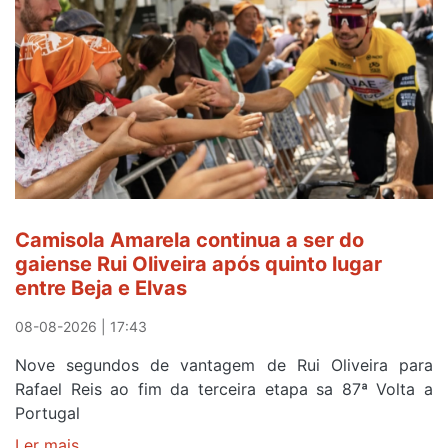
Camisola Amarela continua a ser do
gaiense Rui Oliveira após quinto lugar
entre Beja e Elvas
08-08-2026 | 17:43
Nove segundos de vantagem de Rui Oliveira para
Rafael Reis ao fim da terceira etapa sa 87ª Volta a
Portugal
Ler mais
sobre