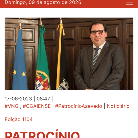
Domingo, 09 de agosto de 2026
17-06-2023 | 08:47
|
#VNG
,
#OGAIENSE
,
#PatrocínioAzevedo
|
Noticiário
|
Edição 1104
PATROCÍNIO