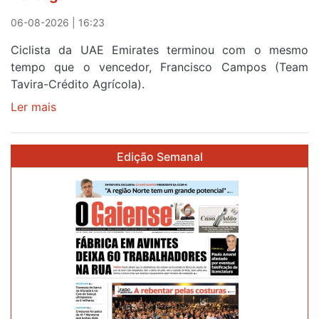
a
Portugal
06-08-2026 | 16:23
Ciclista da UAE Emirates terminou com o mesmo
tempo que o vencedor, Francisco Campos (Team
Tavira-Crédito Agrícola).
Ler mais
sobre
Rui
Oliveira
Edição Semanal
veste
a
Camisola
Amarela
e
após
ser
o
quarto
a