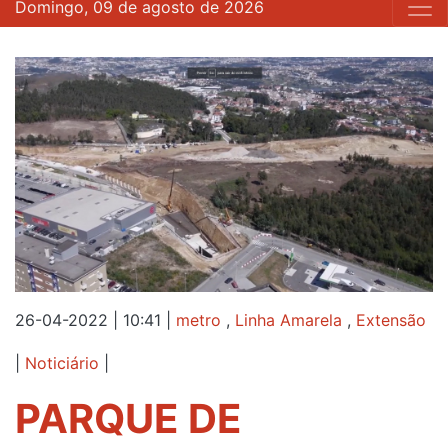
Domingo, 09 de agosto de 2026
26-04-2022 | 10:41
|
metro
,
Linha Amarela
,
Extensão
|
Noticiário
|
PARQUE DE