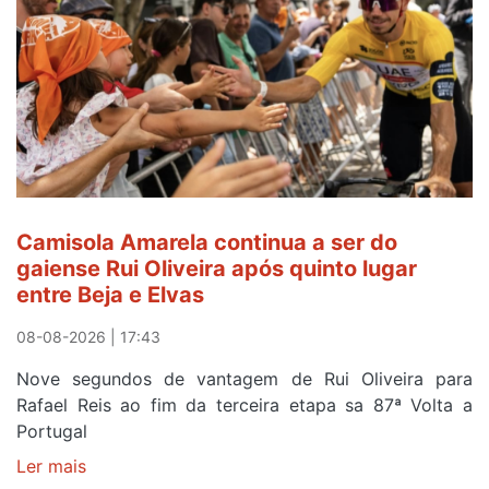
Camisola Amarela continua a ser do
gaiense Rui Oliveira após quinto lugar
entre Beja e Elvas
08-08-2026 | 17:43
Nove segundos de vantagem de Rui Oliveira para
Rafael Reis ao fim da terceira etapa sa 87ª Volta a
Portugal
Ler mais
sobre