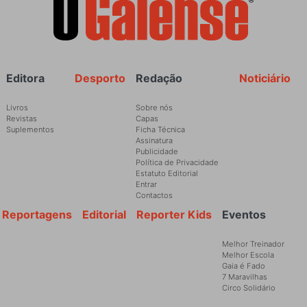
Rodapé
Editora
Desporto
Redação
Noticiário
Livros
Sobre nós
Revistas
Capas
Suplementos
Ficha Técnica
Assinatura
Publicidade
Política de Privacidade
Estatuto Editorial
Entrar
Contactos
Reportagens
Editorial
Reporter Kids
Eventos
Melhor Treinador
Melhor Escola
Gaia é Fado
7 Maravilhas
Circo Solidário