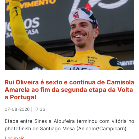
continua
a
ser
do
gaiense
Rui
Oliveira
após
quinto
lugar
entre
Rui Oliveira é sexto e continua de Camisola
Beja
Amarela ao fim da segunda etapa da Volta
e
a Portugal
Elvas
07-08-2026 | 17:36
Etapa entre Sines a Albufeira terminou com vitória no
photofinish de Santiago Mesa (Anicolor/Campicarn)
Ler mais
sobre