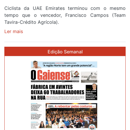
Ciclista da UAE Emirates terminou com o mesmo
tempo que o vencedor, Francisco Campos (Team
Tavira-Crédito Agrícola).
Ler mais
sobre
Rui
Oliveira
Edição Semanal
veste
a
Camisola
Amarela
e
após
ser
o
quarto
a
cruzar
a