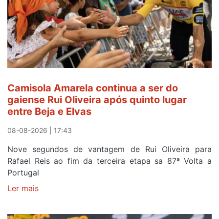
Camisola Amarela continua a ser do
gaiense Rui Oliveira após quinto lugar
entre Beja e Elvas
08-08-2026 | 17:43
Nove segundos de vantagem de Rui Oliveira para
Rafael Reis ao fim da terceira etapa sa 87ª Volta a
Portugal
Ler mais
sobre
Camisola
Amarela