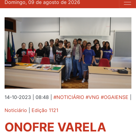
Domingo, 09 de agosto de 2026
14-10-2023 | 08:48
|
#NOTICIÁRIO #VNG #OGAIENSE
|
Noticiário
|
Edição 1121
ONOFRE VARELA