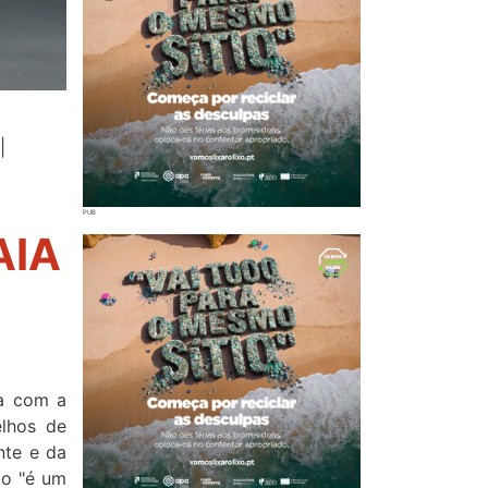
|
AIA
ra com a
elhos de
nte e da
ão "é um