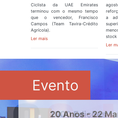
Ciclista da UAE Emirates
agos
terminou com o mesmo tempo
refor
que o vencedor, Francisco
a ad
Campos (Team Tavira-Crédito
supe
Agrícola).
menos
stock 
Ler mais
sobre
Rui
Ler m
Oliveira
veste
a
Camisola
Amarela
Evento
e
após
ser
o
quarto
20 Anos - 22 Ma
a