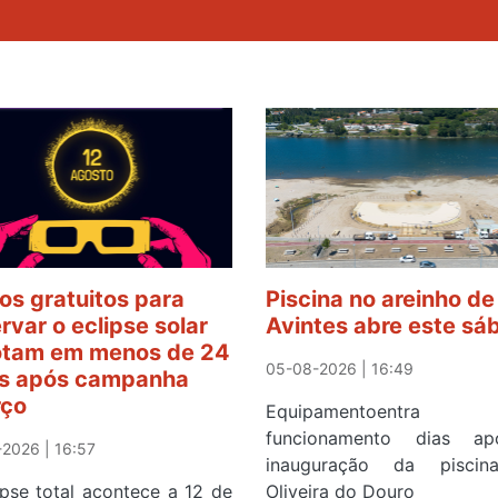
os gratuitos para
Piscina no areinho de
rvar o eclipse solar
Avintes abre este sá
tam em menos de 24
05-08-2026 | 16:49
s após campanha
rço
Equipamentoentr
funcionamento dias a
2026 | 16:57
inauguração da pisci
ipse total acontece a 12 de
Oliveira do Douro