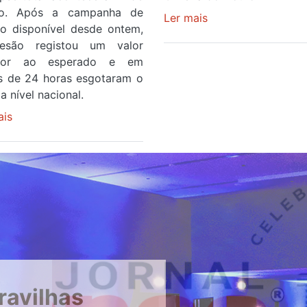
to. Após a campanha de
Ler mais
sobre
ço disponível desde ontem,
Piscina
esão registou um valor
no
rior ao esperado e em
areinho
 de 24 horas esgotaram o
de
a nível nacional.
Avintes
ais
sobre
abre
Óculos
este
gratuitos
sábado
para
observar
o
eclipse
solar
esgotam
em
menos
ravilhas
de