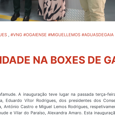
UES
,
#VNG #OGAIENSE #MIGUELLEMOS #AGUASDEGAIA
IDADE NA BOXES DE G
famude. A inauguração teve lugar na passada terça-fei
, Eduardo Vítor Rodrigues, dos presidentes dos Cons
, António Castro e Miguel Lemos Rodrigues, respetivame
ude e Vilar do Paraíso, Alexandra Amaro. Esta inauguraç