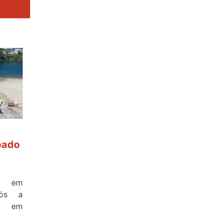
bado
a em
pós a
na em