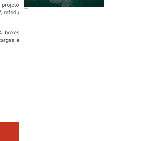
 projeto
 referiu
4 boxes
cargas e