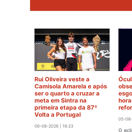
Rui Oliveira veste a
Ócul
Camisola Amarela e após
obse
ser o quarto a cruzar a
esgo
meta em Sintra na
hora
primeira etapa da 87ª
refo
Volta a Portugal
05-08-
06-08-2026 | 16:23
O ecl