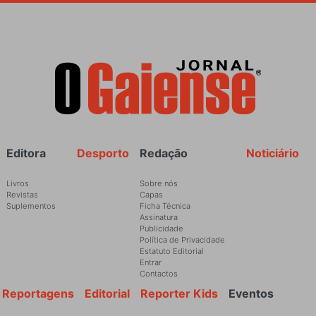
Rodapé
Editora
Desporto
Redação
Noticiário
Livros
Sobre nós
Revistas
Capas
Suplementos
Ficha Técnica
Assinatura
Publicidade
Política de Privacidade
Estatuto Editorial
Entrar
Contactos
Reportagens
Editorial
Reporter Kids
Eventos