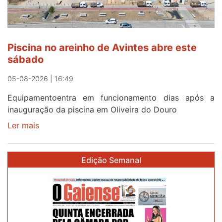
menos
de
24
horas
Piscina no areinho de Avintes abre este
após
sábado
campanha
reforço
05-08-2026 | 16:49
Equipamentoentra em funcionamento dias após a
inauguração da piscina em Oliveira do Douro
Ler mais
sobre
Piscina
no
Edição Semanal
areinho
de
Avintes
abre
este
sábado