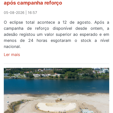
após campanha reforço
em
Sintra
05-08-2026 | 16:57
na
O eclipse total acontece a 12 de agosto. Após a
primeira
campanha de reforço disponível desde ontem, a
etapa
adesão registou um valor superior ao esperado e em
da
menos de 24 horas esgotaram o stock a nível
87ª
nacional.
Volta
a
Ler mais
sobre
Portugal
Óculos
gratuitos
para
observar
o
eclipse
solar
esgotam
em