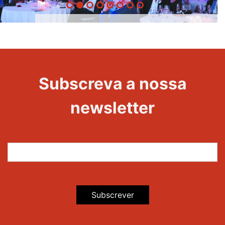
20 Anos -
Evento
22
Subscreva a nossa
Maravilhas
newsletter
Subscrever