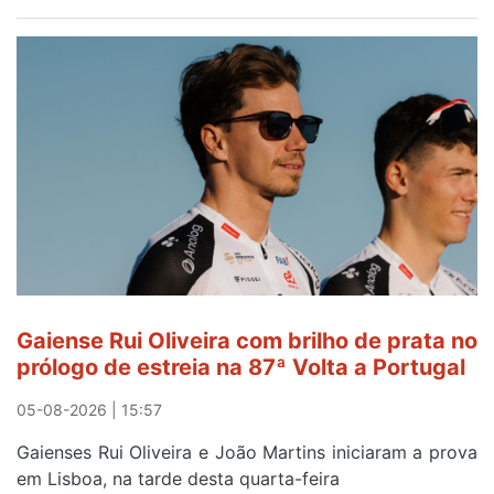
Piscina
no
areinho
de
Avintes
abre
este
sábado
Gaiense Rui Oliveira com brilho de prata no
prólogo de estreia na 87ª Volta a Portugal
05-08-2026 | 15:57
Gaienses Rui Oliveira e João Martins iniciaram a prova
em Lisboa, na tarde desta quarta-feira