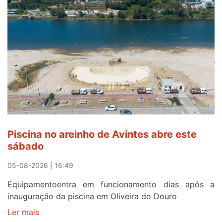
para
observar
o
eclipse
solar
esgotam
em
menos
de
24
horas
Piscina no areinho de Avintes abre este
após
sábado
campanha
reforço
05-08-2026 | 16:49
Equipamentoentra em funcionamento dias após a
inauguração da piscina em Oliveira do Douro
Ler mais
sobre