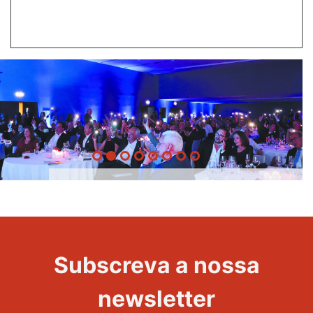
20 Anos -
Evento
22
Subscreva a nossa
Maravilhas
newsletter