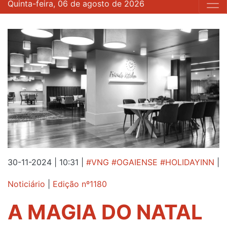
Quinta-feira, 06 de agosto de 2026
30-11-2024 | 10:31
|
#VNG #OGAIENSE #HOLIDAYINN
|
Noticiário
|
Edição nº1180
A MAGIA DO NATAL