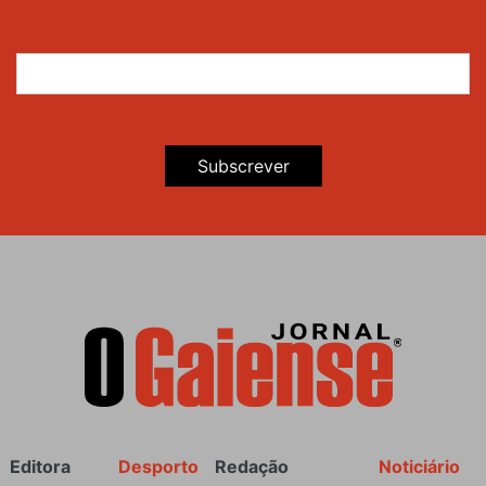
Subscrever
Rodapé
Editora
Desporto
Redação
Noticiário