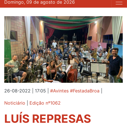
Domingo, 09 de agosto de 2026
26-08-2022 | 17:05
|
#Avintes #FestadaBroa
|
Noticiário
|
Edição nº1062
LUÍS REPRESAS