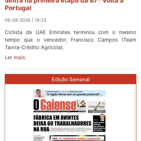
Sintra na primeira etapa da 87ª Volta a
Volta
Portugal
a
Portugal
06-08-2026 | 16:23
Ciclista da UAE Emirates terminou com o mesmo
tempo que o vencedor, Francisco Campos (Team
Tavira-Crédito Agrícola).
Ler mais
sobre
Rui
Oliveira
Edição Semanal
veste
a
Camisola
Amarela
e
após
ser
o
quarto