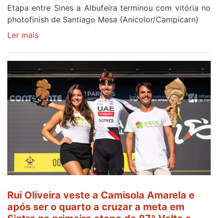
Etapa entre Sines a Albufeira terminou com vitória no
photofinish de Santiago Mesa (Anicolor/Campicarn)
Ler mais
sobre
Rui
Oliveira
é
sexto
e
continua
de
Camisola
Amarela
ao
fim
da
segunda
Rui Oliveira veste a Camisola Amarela e
etapa
após ser o quarto a cruzar a meta em
da