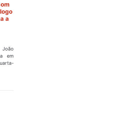
 com
ólogo
ta a
e João
ova em
uarta-