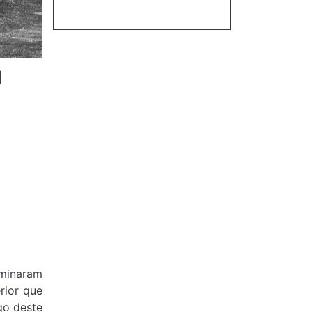
|
rminaram
rior que
go deste