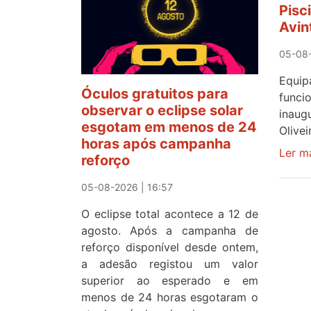
Pisc
Avin
05-08-
Equ
Óculos gratuitos para
func
observar o eclipse solar
inau
esgotam em menos de 24
Olive
horas após campanha
Ler m
reforço
05-08-2026 | 16:57
O eclipse total acontece a 12 de
agosto. Após a campanha de
reforço disponível desde ontem,
a adesão registou um valor
superior ao esperado e em
menos de 24 horas esgotaram o