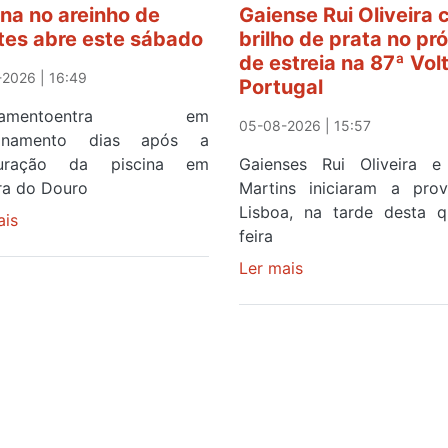
ina no areinho de
Gaiense Rui Oliveira
tes abre este sábado
brilho de prata no pr
de estreia na 87ª Vol
2026 | 16:49
Portugal
ipamentoentra em
05-08-2026 | 15:57
ionamento dias após a
guração da piscina em
Gaienses Rui Oliveira 
ira do Douro
Martins iniciaram a pr
Lisboa, na tarde desta q
ais
sobre
feira
Piscina
no
Ler mais
sobre
areinho
Gaiense
de
Rui
Avintes
Oliveira
abre
com
este
brilho
sábado
de
prata