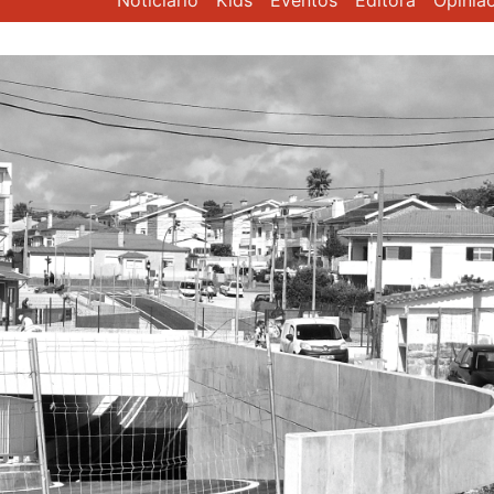
Noticiário
Kids
Eventos
Editora
Opiniã