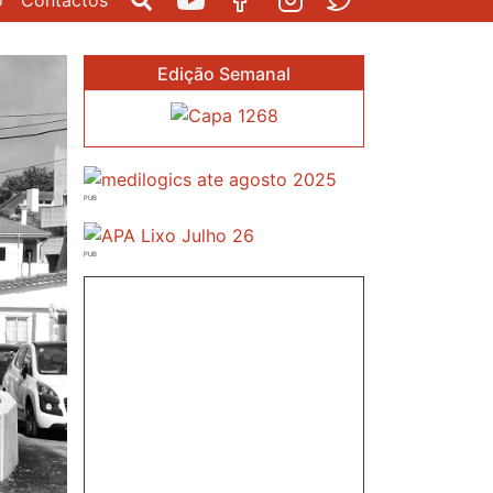
o
Contactos
Pesquisar
Youtube
Facebook
Instagram
Twitter
Edição Semanal