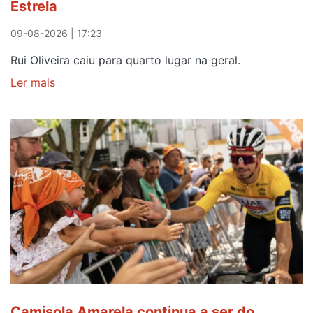
Estrela
09-08-2026 | 17:23
Rui Oliveira caiu para quarto lugar na geral.
Ler mais
sobre
Rui
Oliveira
perde
Camisola
Amarela,
mas
ganha
prémio
combatividade
na
Serra
da
Estrela
Camisola Amarela continua a ser do