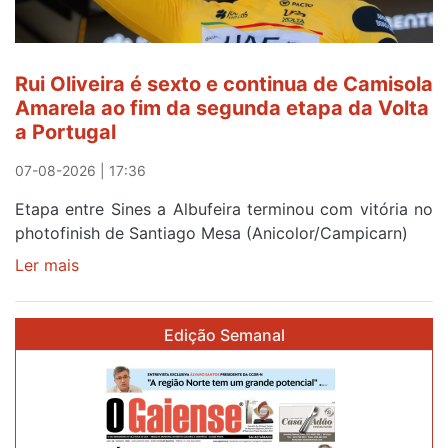
quinto
lugar
entre
Rui Oliveira é sexto e continua de Camisola
Beja
Amarela ao fim da segunda etapa da Volta
e
a Portugal
Elvas
07-08-2026 | 17:36
Etapa entre Sines a Albufeira terminou com vitória no
photofinish de Santiago Mesa (Anicolor/Campicarn)
Ler mais
sobre
Rui
Oliveira
Edição Semanal
é
sexto
e
continua
de