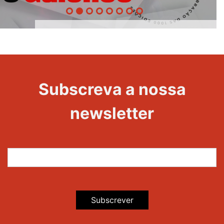
1000
Evento
Edições
Subscreva a nossa
newsletter
Subscrever