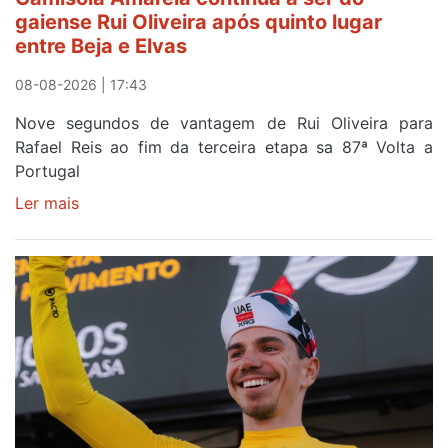
gaiense Rui Oliveira após quinto lugar
entre Beja e Elvas
08-08-2026 | 17:43
Nove segundos de vantagem de Rui Oliveira para
Rafael Reis ao fim da terceira etapa sa 87ª Volta a
Portugal
Ler mais
sobre
Camisola
Amarela
continua
a
ser
do
gaiense
Rui
Oliveira
após