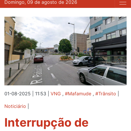
Domingo, 09 de agosto de 2026
01-08-2025 | 11:53
|
VNG
,
#Mafamude
,
#Trânsito
|
Noticiário
|
Interrupção de