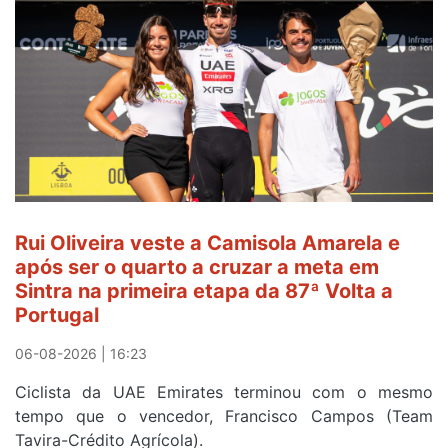
sexto
e
continua
de
Camisola
Amarela
ao
fim
da
segunda
Rui Oliveira veste a Camisola Amarela e
etapa
após ser o quarto a cruzar a meta em
da
Sintra na primeira etapa da 87ª Volta a
Volta
Portugal
a
Portugal
06-08-2026 | 16:23
Ciclista da UAE Emirates terminou com o mesmo
tempo que o vencedor, Francisco Campos (Team
Tavira-Crédito Agrícola).