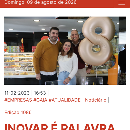
Domingo, 09 de agosto de 2026
11-02-2023 | 16:53
|
#EMPRESAS #GAIA #ATUALIDADE
|
Noticiário
|
Edição 1086
INOVAR É PALAVRA