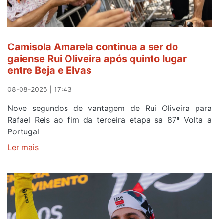
Camisola Amarela continua a ser do
gaiense Rui Oliveira após quinto lugar
entre Beja e Elvas
08-08-2026 | 17:43
Nove segundos de vantagem de Rui Oliveira para
Rafael Reis ao fim da terceira etapa sa 87ª Volta a
Portugal
Ler mais
sobre
Camisola
Amarela
continua
a
ser
do