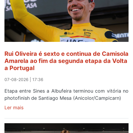
gaiense
Rui
Oliveira
após
quinto
lugar
entre
Rui Oliveira é sexto e continua de Camisola
Beja
Amarela ao fim da segunda etapa da Volta
e
a Portugal
Elvas
07-08-2026 | 17:36
Etapa entre Sines a Albufeira terminou com vitória no
photofinish de Santiago Mesa (Anicolor/Campicarn)
Ler mais
sobre
Rui
Oliveira
é