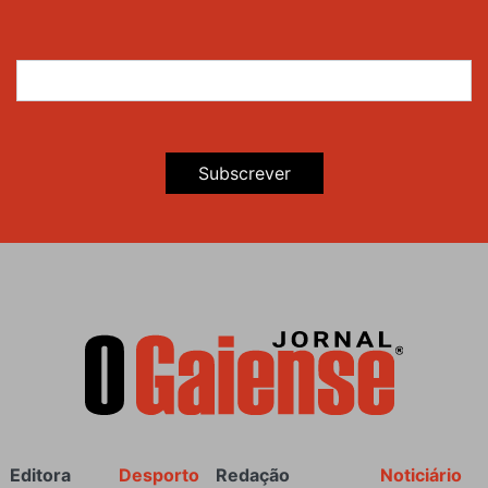
Subscrever
Rodapé
Editora
Desporto
Redação
Noticiário