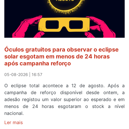
Óculos gratuitos para observar o eclipse
solar esgotam em menos de 24 horas
após campanha reforço
05-08-2026 | 16:57
O eclipse total acontece a 12 de agosto. Após a
campanha de reforço disponível desde ontem, a
adesão registou um valor superior ao esperado e em
menos de 24 horas esgotaram o stock a nível
nacional.
Ler mais
sobre