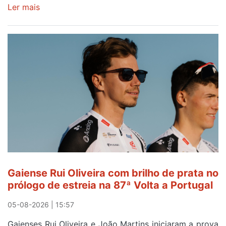
Ler mais
sobre
Piscina
no
areinho
de
Avintes
abre
este
sábado
Gaiense Rui Oliveira com brilho de prata no
prólogo de estreia na 87ª Volta a Portugal
05-08-2026 | 15:57
Gaienses Rui Oliveira e João Martins iniciaram a prova