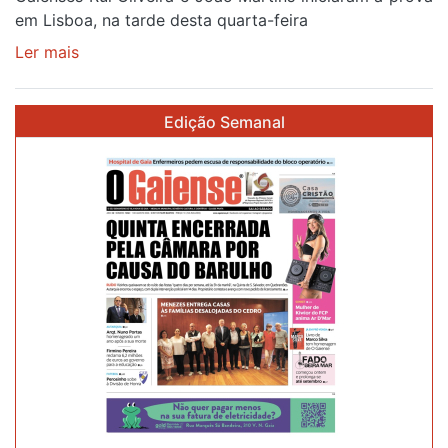
em Lisboa, na tarde desta quarta-feira
Ler mais
sobre
Gaiense
Rui
Edição Semanal
Oliveira
com
brilho
de
prata
no
prólogo
de
estreia
na
87ª
Volta
a
Portugal