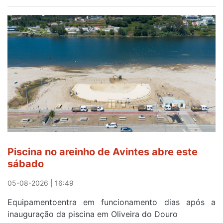
Óculos
gratuitos
para
observar
o
eclipse
solar
esgotam
em
menos
de
24
horas
Piscina no areinho de Avintes abre este
após
sábado
campanha
reforço
05-08-2026 | 16:49
Equipamentoentra em funcionamento dias após a
inauguração da piscina em Oliveira do Douro