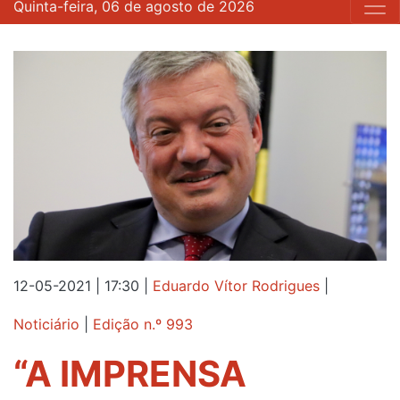
Quinta-feira, 06 de agosto de 2026
12-05-2021 | 17:30
|
Eduardo Vítor Rodrigues
|
Noticiário
|
Edição n.º 993
“A IMPRENSA