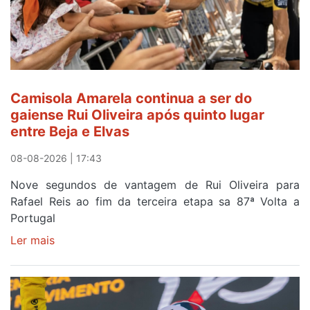
Camisola Amarela continua a ser do
gaiense Rui Oliveira após quinto lugar
entre Beja e Elvas
08-08-2026 | 17:43
Nove segundos de vantagem de Rui Oliveira para
Rafael Reis ao fim da terceira etapa sa 87ª Volta a
Portugal
Ler mais
sobre
Camisola
Amarela
continua
a