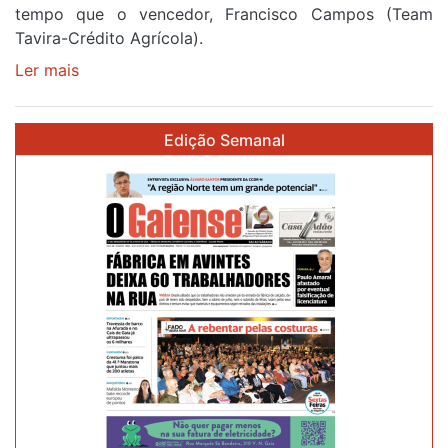
tempo que o vencedor, Francisco Campos (Team
Tavira-Crédito Agrícola).
Ler mais
sobre
Rui
Oliveira
Edição Semanal
veste
a
Camisola
Amarela
e
após
ser
o
quarto
a
cruzar
a
meta