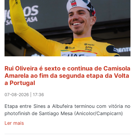
ser
do
gaiense
Rui
Oliveira
após
quinto
lugar
entre
Rui Oliveira é sexto e continua de Camisola
Beja
Amarela ao fim da segunda etapa da Volta
e
a Portugal
Elvas
07-08-2026 | 17:36
Etapa entre Sines a Albufeira terminou com vitória no
photofinish de Santiago Mesa (Anicolor/Campicarn)
Ler mais
sobre
Rui