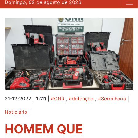
Domingo, 09 de agosto de 2026
21-12-2022 | 17:11
|
#GNR
,
#detenção
,
#Serralharia
|
Noticiário
|
HOMEM QUE