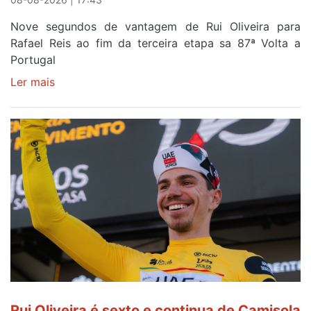
Nove segundos de vantagem de Rui Oliveira para
Rafael Reis ao fim da terceira etapa sa 87ª Volta a
Portugal
Ler mais
sobre
Camisola
Amarela
continua
a
ser
do
gaiense
Rui
Oliveira
após
quinto
lugar
entre
Rui Oliveira é sexto e continua de Camisola