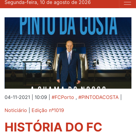
Segunda-feira, 10 de agosto de 2026
04-11-2021 | 10:09
|
#FCPorto
,
#PINTODACOSTA
|
Noticiário
|
Edição nº1019
HISTÓRIA DO FC