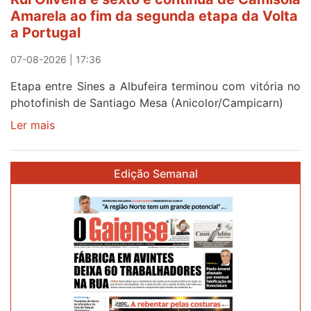
Beja
Amarela ao fim da segunda etapa da Volta
e
a Portugal
Elvas
07-08-2026 | 17:36
Etapa entre Sines a Albufeira terminou com vitória no
photofinish de Santiago Mesa (Anicolor/Campicarn)
Ler mais
sobre
Rui
Oliveira
Edição Semanal
é
sexto
e
continua
de
Camisola
Amarela
ao
fim