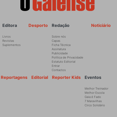
Rodapé
Editora
Desporto
Redação
Noticiário
Livros
Sobre nós
Revistas
Capas
Suplementos
Ficha Técnica
Assinatura
Publicidade
Política de Privacidade
Estatuto Editorial
Entrar
Contactos
Reportagens
Editorial
Reporter Kids
Eventos
Melhor Treinador
Melhor Escola
Gaia é Fado
7 Maravilhas
Circo Solidário