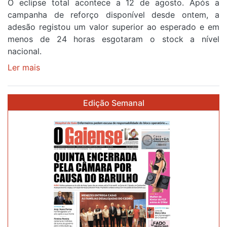
O eclipse total acontece a 12 de agosto. Após a
primeira
campanha de reforço disponível desde ontem, a
etapa
adesão registou um valor superior ao esperado e em
da
menos de 24 horas esgotaram o stock a nível
87ª
nacional.
Volta
a
Ler mais
sobre
Portugal
Óculos
gratuitos
Edição Semanal
para
observar
o
eclipse
solar
esgotam
em
menos
de
24
horas