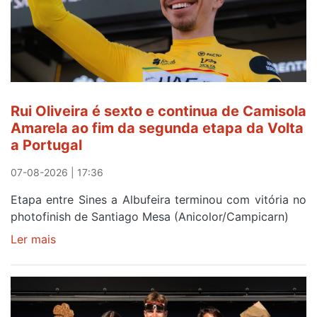
Rui Oliveira é sexto e continua de Camisola
Amarela ao fim da segunda etapa da Volta
a Portugal
07-08-2026 | 17:36
Etapa entre Sines a Albufeira terminou com vitória no
photofinish de Santiago Mesa (Anicolor/Campicarn)
Ler mais
sobre
Rui
Oliveira
é
sexto