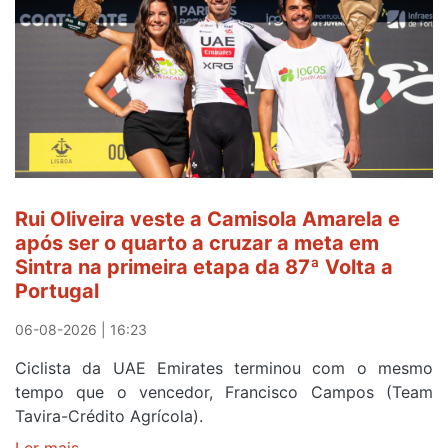
e
continua
de
Camisola
Amarela
ao
fim
da
segunda
Rui Oliveira veste a Camisola Amarela e
etapa
após ser o quarto a cruzar a meta em
da
Sintra na primeira etapa da 87ª Volta a
Volta
Portugal
a
Portugal
06-08-2026 | 16:23
Ciclista da UAE Emirates terminou com o mesmo
tempo que o vencedor, Francisco Campos (Team
Tavira-Crédito Agrícola).
Ler mais
sobre