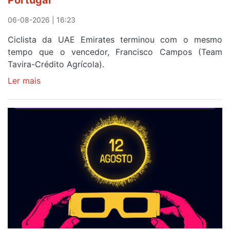
a
Portugal
06-08-2026 | 16:23
Ciclista da UAE Emirates terminou com o mesmo
tempo que o vencedor, Francisco Campos (Team
Tavira-Crédito Agrícola).
Ler mais
sobre
Rui
Oliveira
veste
a
Camisola
Amarela
e
após
ser
o
quarto
a