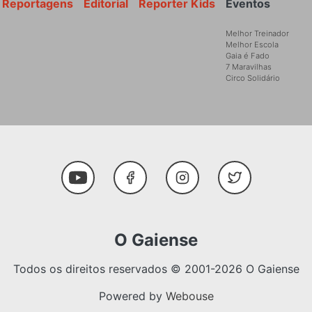
Reportagens
Editorial
Reporter Kids
Eventos
Melhor Treinador
Melhor Escola
Gaia é Fado
7 Maravilhas
Circo Solidário
Social Media
Youtube
Facebook
Instagram
Twitter
O Gaiense
Todos os direitos reservados © 2001-2026 O Gaiense
Powered by
Webouse