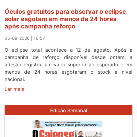
cruzar
Óculos gratuitos para observar o eclipse
a
solar esgotam em menos de 24 horas
meta
após campanha reforço
em
Sintra
05-08-2026 | 16:57
na
O eclipse total acontece a 12 de agosto. Após a
primeira
campanha de reforço disponível desde ontem, a
etapa
adesão registou um valor superior ao esperado e em
da
menos de 24 horas esgotaram o stock a nível
87ª
nacional.
Volta
a
Ler mais
sobre
Portugal
Óculos
gratuitos
Edição Semanal
para
observar
o
eclipse