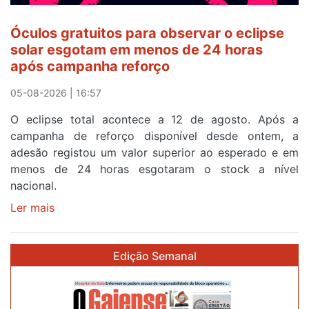
a
cruzar
Óculos gratuitos para observar o eclipse
a
solar esgotam em menos de 24 horas
meta
após campanha reforço
em
Sintra
05-08-2026 | 16:57
na
O eclipse total acontece a 12 de agosto. Após a
primeira
campanha de reforço disponível desde ontem, a
etapa
adesão registou um valor superior ao esperado e em
da
menos de 24 horas esgotaram o stock a nível
87ª
nacional.
Volta
a
Ler mais
sobre
Portugal
Óculos
gratuitos
Edição Semanal
para
observar
o
eclipse