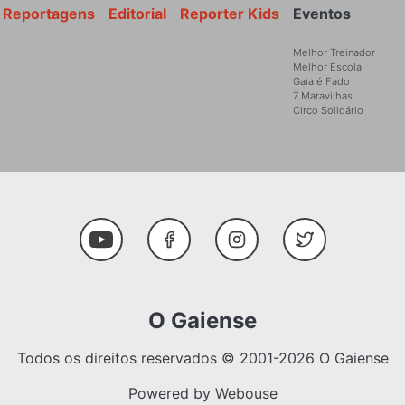
Reportagens
Editorial
Reporter Kids
Eventos
Melhor Treinador
Melhor Escola
Gaia é Fado
7 Maravilhas
Circo Solidário
Social Media
Youtube
Facebook
Instagram
Twitter
O Gaiense
Todos os direitos reservados © 2001-2026 O Gaiense
Powered by
Webouse