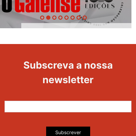
1000
Evento
Edições
Subscreva a nossa
newsletter
Subscrever