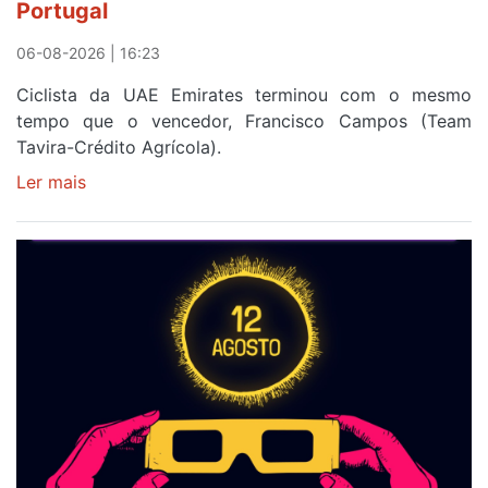
Portugal
a
Portugal
06-08-2026 | 16:23
Ciclista da UAE Emirates terminou com o mesmo
tempo que o vencedor, Francisco Campos (Team
Tavira-Crédito Agrícola).
Ler mais
sobre
Rui
Oliveira
veste
a
Camisola
Amarela
e
após
ser
o
quarto