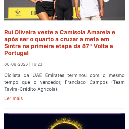
Rui Oliveira veste a Camisola Amarela e
após ser o quarto a cruzar a meta em
Sintra na primeira etapa da 87ª Volta a
Portugal
06-08-2026 | 16:23
Ciclista da UAE Emirates terminou com o mesmo
tempo que o vencedor, Francisco Campos (Team
Tavira-Crédito Agrícola).
Ler mais
sobre
Rui
Oliveira
veste
a