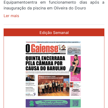
Equipamentoentra em funcionamento dias após a
inauguração da piscina em Oliveira do Douro
Ler mais
sobre
Piscina
no
Edição Semanal
areinho
de
Avintes
abre
este
sábado