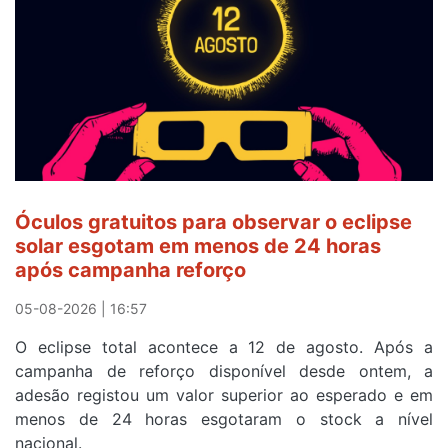
Camisola
Amarela
e
após
ser
o
quarto
a
cruzar
Óculos gratuitos para observar o eclipse
a
solar esgotam em menos de 24 horas
meta
após campanha reforço
em
Sintra
05-08-2026 | 16:57
na
O eclipse total acontece a 12 de agosto. Após a
primeira
campanha de reforço disponível desde ontem, a
etapa
adesão registou um valor superior ao esperado e em
da
menos de 24 horas esgotaram o stock a nível
87ª
nacional.
Volta