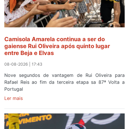
Camisola Amarela continua a ser do
gaiense Rui Oliveira após quinto lugar
entre Beja e Elvas
08-08-2026 | 17:43
Nove segundos de vantagem de Rui Oliveira para
Rafael Reis ao fim da terceira etapa sa 87ª Volta a
Portugal
Ler mais
sobre
Camisola
Amarela
continua
a