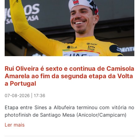
ser
do
gaiense
Rui
Oliveira
após
quinto
lugar
entre
Rui Oliveira é sexto e continua de Camisola
Beja
Amarela ao fim da segunda etapa da Volta
e
a Portugal
Elvas
07-08-2026 | 17:36
Etapa entre Sines a Albufeira terminou com vitória no
photofinish de Santiago Mesa (Anicolor/Campicarn)
Ler mais
sobre
Rui