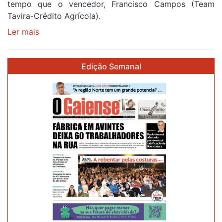
tempo que o vencedor, Francisco Campos (Team
Tavira-Crédito Agrícola).
Ler mais
sobre
Rui
Oliveira
Edição Semanal
veste
a
Camisola
Amarela
e
após
ser
o
quarto
a
cruzar
a
meta
em