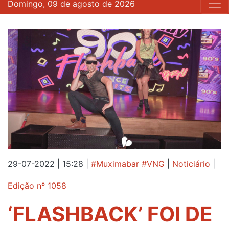
Domingo, 09 de agosto de 2026
29-07-2022 | 15:28
|
#Muximabar #VNG
|
Noticiário
|
Edição nº 1058
‘FLASHBACK’ FOI DE