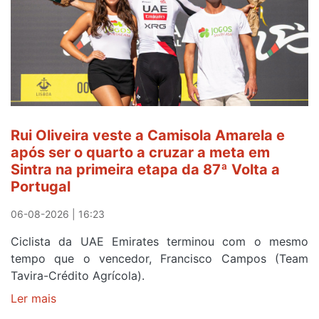
continua
de
Camisola
Amarela
ao
fim
da
segunda
Rui Oliveira veste a Camisola Amarela e
etapa
após ser o quarto a cruzar a meta em
da
Sintra na primeira etapa da 87ª Volta a
Volta
Portugal
a
Portugal
06-08-2026 | 16:23
Ciclista da UAE Emirates terminou com o mesmo
tempo que o vencedor, Francisco Campos (Team
Tavira-Crédito Agrícola).
Ler mais
sobre
Rui