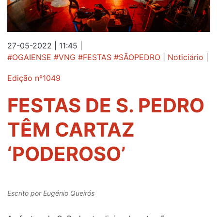
27-05-2022 | 11:45
|
#OGAIENSE #VNG #FESTAS #SÃOPEDRO
|
Noticiário
|
Edição nº1049
FESTAS DE S. PEDRO
TÊM CARTAZ
‘PODEROSO’
Escrito por
Eugénio Queirós