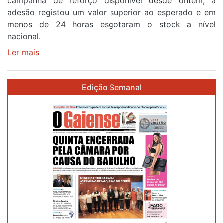
campanha de reforço disponível desde ontem, a
etapa
adesão registou um valor superior ao esperado e em
da
menos de 24 horas esgotaram o stock a nível
87ª
nacional.
Volta
a
Ler mais
sobre
Portugal
Óculos
gratuitos
Edição Semanal
para
observar
o
eclipse
solar
esgotam
em
menos
de
24
horas
após