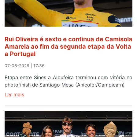
Rui Oliveira é sexto e continua de Camisola
Amarela ao fim da segunda etapa da Volta
a Portugal
07-08-2026 | 17:36
Etapa entre Sines a Albufeira terminou com vitória no
photofinish de Santiago Mesa (Anicolor/Campicarn)
Ler mais
sobre
Rui
Oliveira
é
sexto
e