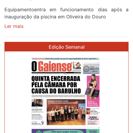
Equipamentoentra em funcionamento dias após a
inauguração da piscina em Oliveira do Douro
Ler mais
sobre
Piscina
no
Edição Semanal
areinho
de
Avintes
abre
este
sábado