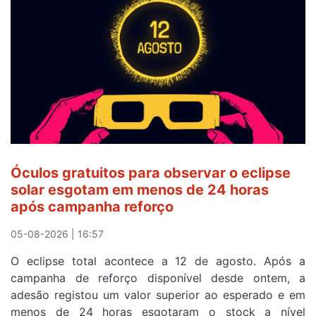
a
Camisola
Amarela
e
após
ser
o
quarto
a
cruzar
Óculos gratuitos para observar o eclipse
a
solar esgotam em menos de 24 horas
meta
após campanha reforço
em
Sintra
05-08-2026 | 16:57
na
O eclipse total acontece a 12 de agosto. Após a
primeira
campanha de reforço disponível desde ontem, a
etapa
adesão registou um valor superior ao esperado e em
da
menos de 24 horas esgotaram o stock a nível
87ª