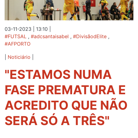
03-11-2023 | 13:10
|
#FUTSAL
,
#adcsantaisabel
,
#DivisãodElite
,
#AFPORTO
|
Noticiário
|
"ESTAMOS NUMA
FASE PREMATURA E
ACREDITO QUE NÃO
SERÁ SÓ A TRÊS"