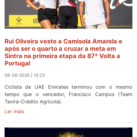
Rui Oliveira veste a Camisola Amarela e
após ser o quarto a cruzar a meta em
Sintra na primeira etapa da 87ª Volta a
Portugal
06-08-2026 | 16:23
Ciclista da UAE Emirates terminou com o mesmo
tempo que o vencedor, Francisco Campos (Team
Tavira-Crédito Agrícola).
Ler mais
sobre
Rui
Oliveira
veste