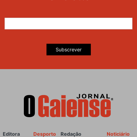
Subscrever
Rodapé
Editora
Desporto
Redação
Noticiário