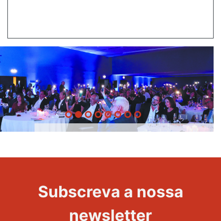
20 Anos -
Evento
22
Subscreva a nossa
Maravilhas
newsletter