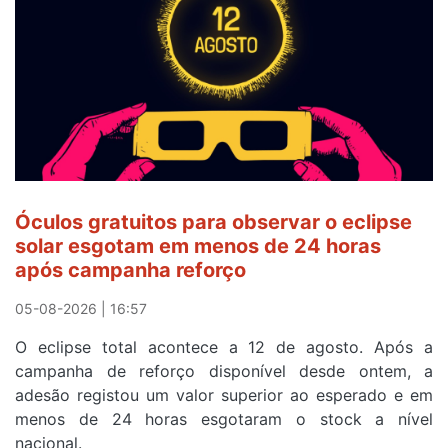
Camisola
Amarela
e
após
ser
o
quarto
a
cruzar
Óculos gratuitos para observar o eclipse
a
solar esgotam em menos de 24 horas
meta
após campanha reforço
em
Sintra
05-08-2026 | 16:57
na
O eclipse total acontece a 12 de agosto. Após a
primeira
campanha de reforço disponível desde ontem, a
etapa
adesão registou um valor superior ao esperado e em
da
menos de 24 horas esgotaram o stock a nível
87ª
nacional.
Volta