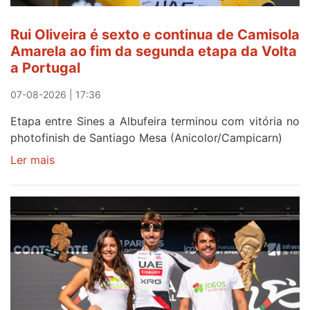
Rui Oliveira é sexto e continua de Camisola
Amarela ao fim da segunda etapa da Volta
a Portugal
07-08-2026 | 17:36
Etapa entre Sines a Albufeira terminou com vitória no
photofinish de Santiago Mesa (Anicolor/Campicarn)
Ler mais
sobre
Rui
Oliveira
é
sexto
e
continua
de
Camisola
Amarela