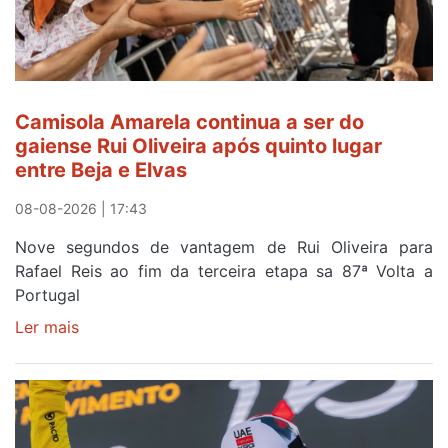
Camisola Amarela continua a ser do
gaiense Rui Oliveira após quinto lugar
entre Beja e Elvas
08-08-2026 | 17:43
Nove segundos de vantagem de Rui Oliveira para
Rafael Reis ao fim da terceira etapa sa 87ª Volta a
Portugal
Ler mais
sobre
Camisola
Amarela
continua
a
ser