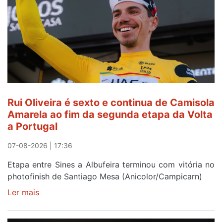
do
gaiense
Rui
Oliveira
após
quinto
lugar
entre
Rui Oliveira é sexto e continua de Camisola
Beja
Amarela ao fim da segunda etapa da Volta
e
a Portugal
Elvas
07-08-2026 | 17:36
Etapa entre Sines a Albufeira terminou com vitória no
photofinish de Santiago Mesa (Anicolor/Campicarn)
Ler mais
sobre
Rui
Oliveira