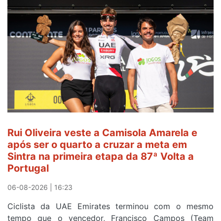
é
sexto
e
continua
de
Camisola
Amarela
ao
fim
da
segunda
Rui Oliveira veste a Camisola Amarela e
etapa
após ser o quarto a cruzar a meta em
da
Sintra na primeira etapa da 87ª Volta a
Volta
Portugal
a
Portugal
06-08-2026 | 16:23
Ciclista da UAE Emirates terminou com o mesmo
tempo que o vencedor, Francisco Campos (Team