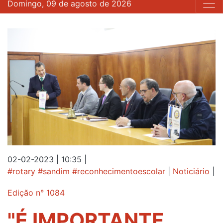
Domingo, 09 de agosto de 2026
02-02-2023 | 10:35
|
#rotary #sandim #reconhecimentoescolar
|
Noticiário
|
Edição n° 1084
"É IMPORTANTE