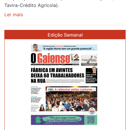
Tavira-Crédito Agrícola).
Ler mais
sobre
Rui
Oliveira
Edição Semanal
veste
a
Camisola
Amarela
e
após
ser
o
quarto
a
cruzar
a
meta
em