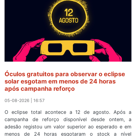
a
Camisola
Amarela
e
após
ser
o
quarto
a
cruzar
Óculos gratuitos para observar o eclipse
a
solar esgotam em menos de 24 horas
meta
após campanha reforço
em
Sintra
05-08-2026 | 16:57
na
O eclipse total acontece a 12 de agosto. Após a
primeira
campanha de reforço disponível desde ontem, a
etapa
adesão registou um valor superior ao esperado e em
da
menos de 24 horas esgotaram o stock a nível
87ª