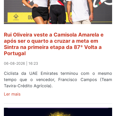
Amarela
ao
fim
da
segunda
Rui Oliveira veste a Camisola Amarela e
etapa
após ser o quarto a cruzar a meta em
da
Sintra na primeira etapa da 87ª Volta a
Volta
Portugal
a
Portugal
06-08-2026 | 16:23
Ciclista da UAE Emirates terminou com o mesmo
tempo que o vencedor, Francisco Campos (Team
Tavira-Crédito Agrícola).
Ler mais
sobre
Rui
Oliveira
veste