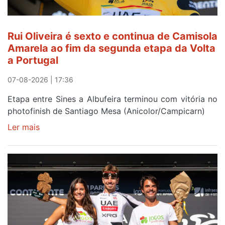
Rui Oliveira é sexto e continua de Camisola
Amarela ao fim da segunda etapa da Volta
a Portugal
07-08-2026 | 17:36
Etapa entre Sines a Albufeira terminou com vitória no
photofinish de Santiago Mesa (Anicolor/Campicarn)
Ler mais
sobre
Rui
Oliveira
é
sexto
e
continua
de
Camisola