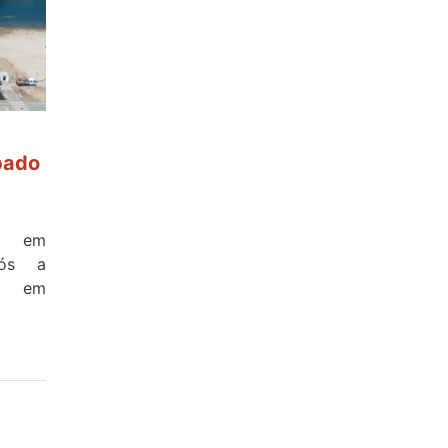
bado
a em
pós a
na em