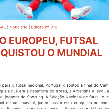
SAL
|
Noticiário
|
Edição nº1016
LO EUROPEU, FUTSAL
QUISTOU O MUNDIAL
ara o futsal nacional. Portugal disputou a final do Ca
quela que era a detentora do troféu, a Argentina e levou a
a, jogador do Sporting. A Seleção Nacional de futsal, qu
inal de um mundial, juntou assim esta conquista ao ca
 na Eslovénia, depois de vencer a Espanha por 3-2, curi