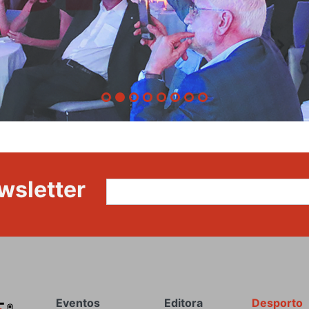
wsletter
Rodapé
Eventos
Editora
Desporto