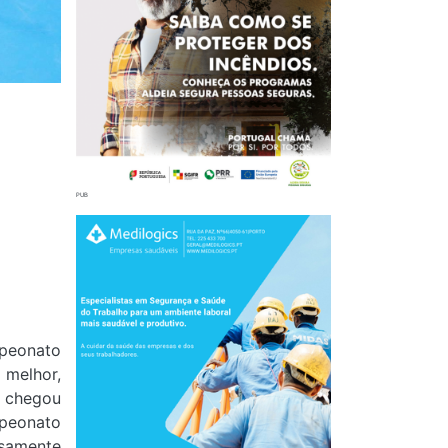
mpeonato
 melhor,
e chegou
mpeonato
osamente