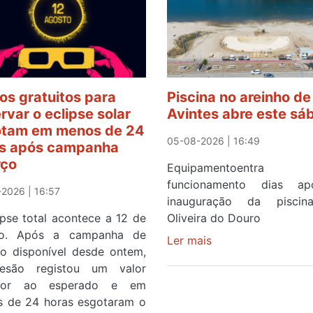
os gratuitos para
Piscina no areinho de
rvar o eclipse solar
Avintes abre este sá
tam em menos de 24
05-08-2026 | 16:49
s após campanha
rço
Equipamentoentr
funcionamento dias a
2026 | 16:57
inauguração da pisci
ipse total acontece a 12 de
Oliveira do Douro
to. Após a campanha de
Ler mais
sobre
ço disponível desde ontem,
Piscina
esão registou um valor
no
rior ao esperado e em
areinho
 de 24 horas esgotaram o
de