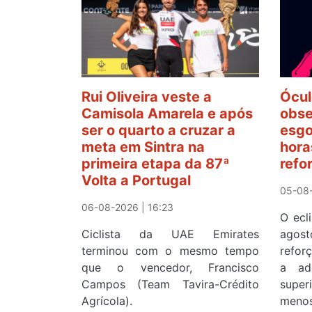
Rui Oliveira veste a
Ócul
Camisola Amarela e após
obse
ser o quarto a cruzar a
esgo
meta em Sintra na
hora
primeira etapa da 87ª
refo
Volta a Portugal
05-08-
06-08-2026 | 16:23
O ecl
Ciclista da UAE Emirates
agos
terminou com o mesmo tempo
refor
que o vencedor, Francisco
a ad
Campos (Team Tavira-Crédito
supe
Agrícola).
menos