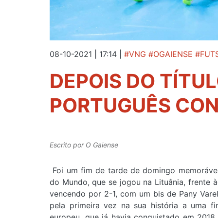
08-10-2021 | 17:14
|
#VNG #OGAIENSE #FUT
DEPOIS DO TÍTU
PORTUGUÊS CON
Escrito por
O Gaiense
Foi um fim de tarde de domingo memorável p
do Mundo, que se jogou na Lituânia, frente à
vencendo por 2-1, com um bis de Pany Varel
pela primeira vez na sua história a uma f
europeu, que já havia conquistado em 2018,