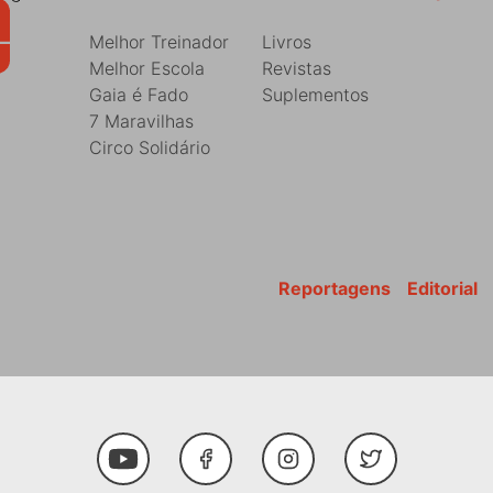
Melhor Treinador
Livros
Melhor Escola
Revistas
Gaia é Fado
Suplementos
7 Maravilhas
Circo Solidário
Reportagens
Editorial
Youtube
Facebook
Instagram
Twitter