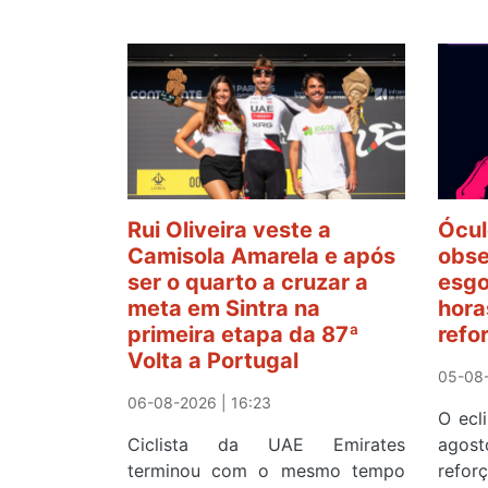
Rui Oliveira veste a
Ócul
Camisola Amarela e após
obse
ser o quarto a cruzar a
esgo
meta em Sintra na
hora
primeira etapa da 87ª
refo
Volta a Portugal
05-08-
06-08-2026 | 16:23
O ecl
Ciclista da UAE Emirates
agos
terminou com o mesmo tempo
refor