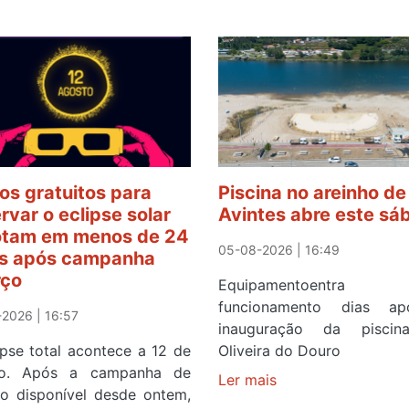
os gratuitos para
Piscina no areinho de
rvar o eclipse solar
Avintes abre este sá
tam em menos de 24
05-08-2026 | 16:49
s após campanha
rço
Equipamentoentr
funcionamento dias a
2026 | 16:57
inauguração da pisci
ipse total acontece a 12 de
Oliveira do Douro
to. Após a campanha de
Ler mais
sobre
ço disponível desde ontem,
Piscina