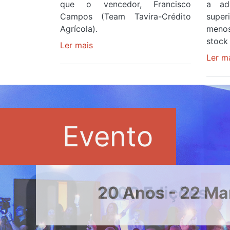
que o vencedor, Francisco
a ad
Campos (Team Tavira-Crédito
supe
Agrícola).
menos
stock 
Ler mais
sobre
Rui
Ler m
Oliveira
veste
a
Camisola
Amarela
Evento
e
após
ser
o
quarto
20 Anos - 22 Ma
a
cruzar
a