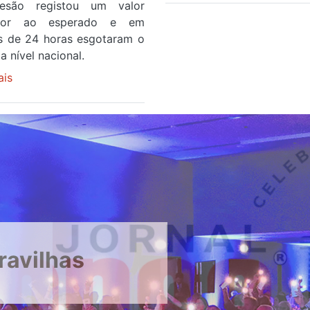
esão registou um valor
no
rior ao esperado e em
areinho
 de 24 horas esgotaram o
de
a nível nacional.
Avintes
ais
sobre
abre
Óculos
este
gratuitos
sábado
para
observar
o
eclipse
solar
esgotam
em
menos
ravilhas
de
24
horas