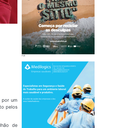
a por um
to pelos
lhão de