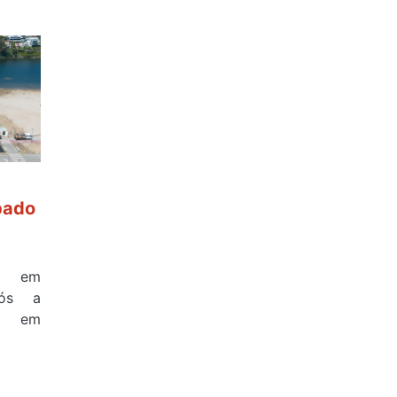
bado
a em
pós a
na em