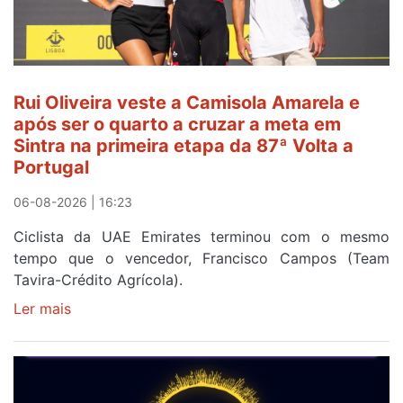
Rui Oliveira veste a Camisola Amarela e
após ser o quarto a cruzar a meta em
Sintra na primeira etapa da 87ª Volta a
Portugal
06-08-2026 | 16:23
Ciclista da UAE Emirates terminou com o mesmo
tempo que o vencedor, Francisco Campos (Team
Tavira-Crédito Agrícola).
Ler mais
sobre
Rui
Oliveira
veste
a