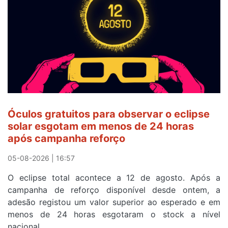
Camisola
Amarela
e
após
ser
o
quarto
a
cruzar
Óculos gratuitos para observar o eclipse
a
solar esgotam em menos de 24 horas
meta
após campanha reforço
em
Sintra
05-08-2026 | 16:57
na
O eclipse total acontece a 12 de agosto. Após a
primeira
campanha de reforço disponível desde ontem, a
etapa
adesão registou um valor superior ao esperado e em
da
menos de 24 horas esgotaram o stock a nível
87ª
nacional.
Volta