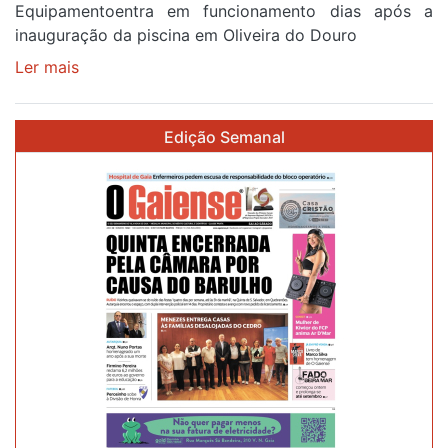
Equipamentoentra em funcionamento dias após a
inauguração da piscina em Oliveira do Douro
Ler mais
sobre
Piscina
no
Edição Semanal
areinho
de
Avintes
abre
este
sábado