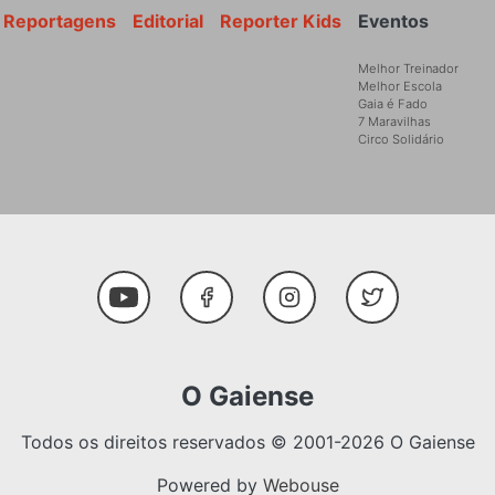
Reportagens
Editorial
Reporter Kids
Eventos
Melhor Treinador
Melhor Escola
Gaia é Fado
7 Maravilhas
Circo Solidário
Social Media
Youtube
Facebook
Instagram
Twitter
O Gaiense
Todos os direitos reservados © 2001-2026 O Gaiense
Powered by
Webouse