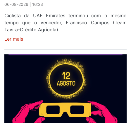
06-08-2026 | 16:23
Ciclista da UAE Emirates terminou com o mesmo
tempo que o vencedor, Francisco Campos (Team
Tavira-Crédito Agrícola).
Ler mais
sobre
Rui
Oliveira
veste
a
Camisola
Amarela
e
após
ser
o
quarto
a
cruzar