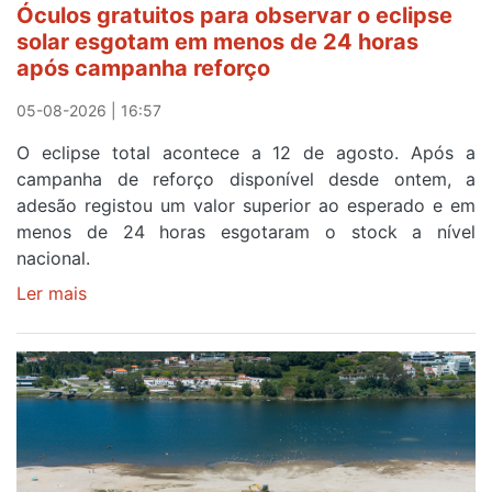
Óculos gratuitos para observar o eclipse
a
solar esgotam em menos de 24 horas
meta
após campanha reforço
em
Sintra
05-08-2026 | 16:57
na
O eclipse total acontece a 12 de agosto. Após a
primeira
campanha de reforço disponível desde ontem, a
etapa
adesão registou um valor superior ao esperado e em
da
menos de 24 horas esgotaram o stock a nível
87ª
nacional.
Volta
a
Ler mais
sobre
Portugal
Óculos
gratuitos
para
observar
o
eclipse
solar