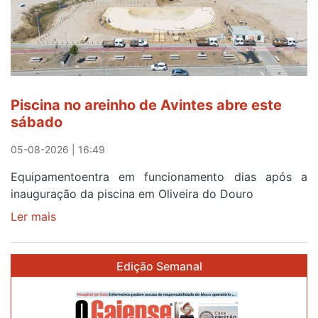
esgotam
em
menos
de
24
horas
Piscina no areinho de Avintes abre este
após
sábado
campanha
reforço
05-08-2026 | 16:49
Equipamentoentra em funcionamento dias após a
inauguração da piscina em Oliveira do Douro
Ler mais
sobre
Piscina
no
Edição Semanal
areinho
de
Avintes