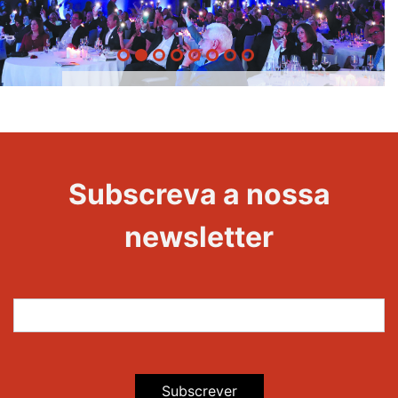
20 Anos -
Evento
22
Subscreva a nossa
Maravilhas
newsletter
Subscrever